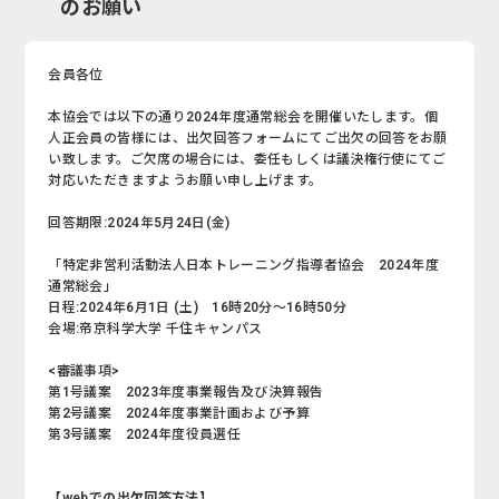
のお願い
会員各位
本協会では以下の通り2024年度通常総会を開催いたします。個
人正会員の皆様には、出欠回答フォームにてご出欠の回答をお願
い致します。ご欠席の場合には、委任もしくは議決権行使にてご
対応いただきますようお願い申し上げます。
回答期限:2024年5月24日(金)
「特定非営利活動法人日本トレーニング指導者協会 2024年度
通常総会」
日程:2024年6月1日 (土) 16時20分～16時50分
会場:帝京科学大学 千住キャンパス
<審議事項>
第1号議案 2023年度事業報告及び決算報告
第2号議案 2024年度事業計画および予算
第3号議案 2024年度役員選任
【webでの出欠回答方法】