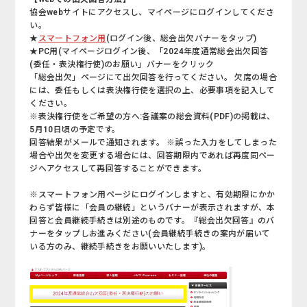
協会webサイトにアクセスし、マイページにログインしてくださ
い。
★
スマートフォン用
(ログイン後、総会出欠バナーをタップ)
★PC用(マイページログイン後、「2024年度通常総会出欠回答
(委任・表決権行使)のお願い」バナーをクリック
「総会出欠」ページにて出欠回答を行ってください。 欠席の場合
には、委任もしくは表決権行使を選択の上、必要事項を記入して
ください。
※表決権行使をご希望の方へ:各議案の総会資料(PDF)の掲載は、
5月10日頃の予定です。
回答結果がメールで通知されます。 ※誤った入力をしてしまった
場合や出欠を変更する場合には、回答期限内であれば再度同ペー
ジへアクセスして再回答することができます。
※スマートフォン用ページにログインしますと、有効期限にかか
わらず皆様に「会員の継続」というバナーが表示されますが、本
回答と会員継続手続きは別途のものです。『総会出欠回答』のバ
ナーをタップしお進みください(会員継続手続きの案内が届いて
いる方のみ、継続手続きをお願いいたします)。