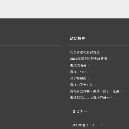
認定資格
認定資格の取得方法
2026年認定試験実施要項
養成講習会
資格について
奨学生制度
資格の更新方法
資格有効期間・失効・猶予・延長
書類郵送による資格更新方法
セミナー
JATI主催セミナー