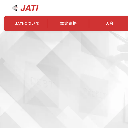
JATIについて
認定資格
入会
JATIについて
資格について
学会概要
新規入会
JATI主催セミナー
ニュース一覧
養成校・養成機関紹介
全国トレーニング指導者検索
入会・継続関係
会員情報変更
養成校・養成機関対象試験
ワークショップ関係
理念・発足
認定資格の取得方法
学会概要
申し合わせ
組織・歴代理事
合格率
その他
事業
2026年認定試験実施要項
学会ニュース
スポンサー・賛
学習教材
表彰一覧
養成講習会
海外提携団体
上位資格の取得
登録商標
資格について
定款
行動規範
貸借対照表
奨学生制度
准トレーニング