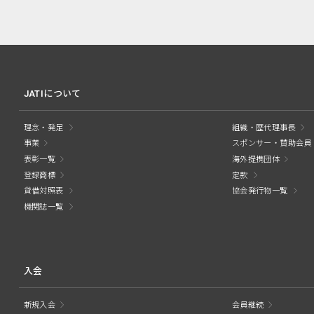
JATIについて
理念・発足
組織・歴代理事長
事業
スポンサー・賛助会員
表彰一覧
海外提携団体
登録商標
定款
貸借対照表
協会発行物一覧
機関誌一覧
入会
新規入会
会員継続