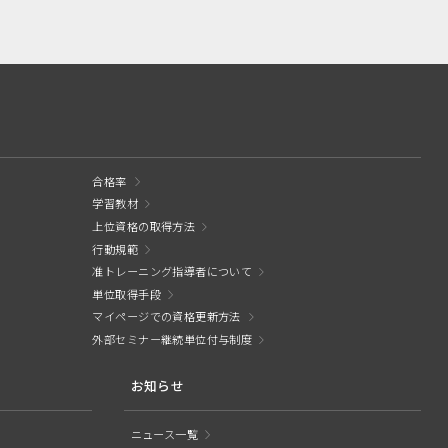
合格率
学習教材
上位資格の取得方法
行動規範
准トレーニング指導者について
単位取得手段
マイページでの資格更新方法
外部セミナー継続単位付与制度
お知らせ
ニュース一覧