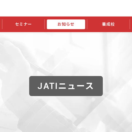
セミナー
お知らせ
養成校
学会大会
JATIの発行物
資格の更新
会員継続
外部セミナー
スポンサー・賛助会員ニュース
申請関連
指導者検索ご利用案内
認定資格および継続単位関係
養成校・養成機関関係
長
学会大会募集要項
学会大会抄録一覧
協会発行物一覧
資格の更新方法
助会員
資格有効期間・失効・猶予・延
方法
書類郵送による資格更新方法
指導者について
JATIニュース