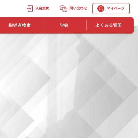
入会案内
問い合わせ
マイページ
指導者検索
学会
よくある質問
学会誌
学会誌「トレーニング指導」
機関誌一覧
単位取得手段
第1巻 第1号
長
第2巻 第1号
マイページでの資格更新方法
第3巻 第1号
第4巻 第1号
外部セミナー継続単位付与制度
第5巻 第1号
第6巻 第1号
第7巻 第1号
第8巻 第1号
投稿規定