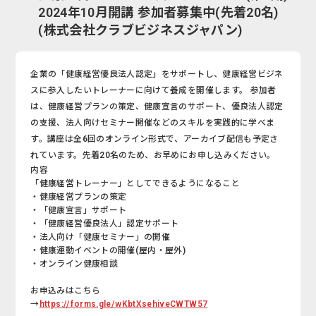
2024年10月開講 参加者募集中(先着20名)
(株式会社クラブビジネスジャパン)
企業の「健康経営優良法人認定」をサポートし、健康経営ビジネ
スに参入したいトレーナーに向けて養成を開催します。 参加者
は、健康経営プランの策定、健康宣言のサポート、優良法人認定
の支援、法人向けセミナー開催などのスキルを実践的に学べま
す。講座は全6回のオンライン形式で、アーカイブ配信も予定さ
れています。先着20名のため、お早めにお申し込みください。
内容
「健康経営トレーナー」としてできるようになること
・健康経営プランの策定
・「健康宣言」サポート
・「健康経営優良法人」認定サポート
・法人向け「健康セミナー」の開催
・健康運動イベントの開催(屋内・屋外)
・オンライン健康相談
お申込みはこちら
→
https://forms.gle/wKbtXsehiveCWTW57