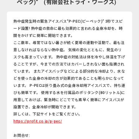
ペック)” (有限会社トライ・ワークス)
熱中症発生時の緊急アイスバス“P-PEC(ピーペック)” 3秒でスピ
ード設置! 熱中症の救命に最も効果的と言われる全身冷却を、時
間をかけずに簡単に開始できます。
ここ数年、尋常ではない暑さが続く夏場の運動や活動で、最も注
意しなければならない熱中症。 気候の変化とともに、発生のリ
スクも高まっています。 熱中症の対処法は体を冷やし体温を下げ
ることですが、今までの方法ではカバーしきれない面も指摘され
ています。 またアイスバッグなどによる部分的な冷却より、水な
どを使った全身の冷却の方が効果的であることも明らかになって
います。 P-PECは折り畳み式の全身冷却用アイスバスで、持ち運
びも簡単です。 使用する水を付属品のポリタンク(80リットル)に
用意しておけば、緊急時にどこででも素早く簡単にアイスバスが
設置でき、全身冷却が開始できます。
詳しくは、下記サイトをご覧ください。
https://profit.co.jp/p-pec/
お問合せ: