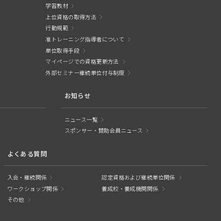
学習教材
上位資格の取得方法
行動規範
准トレーニング指導者について
単位取得手段
マイページでの資格更新方法
外部セミナー継続単位付与制度
お知らせ
ニュース一覧
スポンサー・賛助会員ニュース
よくある質問
入会・継続関係
認定資格および継続単位関係
ワークショップ関係
養成校・養成機関関係
その他