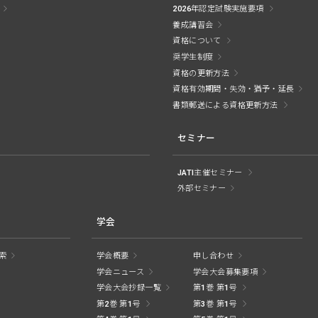
2026年認定試験実施要項
養成講習会
資格について
奨学生制度
資格の更新方法
資格有効期間・失効・猶予・延長
書類郵送による資格更新方法
セミナー
JATI主催セミナー
外部セミナー
学会
索
学会概要
申し合わせ
学会ニュース
学会大会募集要項
学会大会抄録一覧
第1巻 第1号
第2巻 第1号
第3巻 第1号