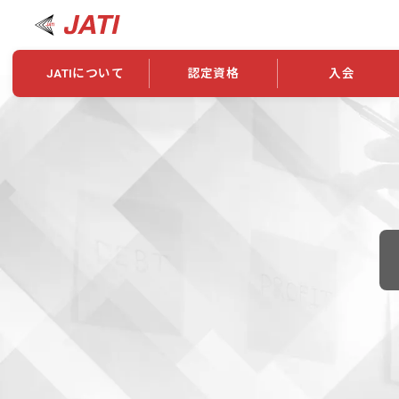
JATIについて
認定資格
入会
JATIについて
資格について
学会概要
新規入会
JATI主催セミナー
ニュース一覧
養成校・養成機関紹介
全国トレーニング指導者検索
入会・継続関係
会員情報変更
養成校・養成機関対象試験
ワークショップ関係
理念・発足
認定資格の取得方法
学会概要
申し合わせ
組織・歴代理事
合格率
その他
事業
2026年認定試験実施要項
学会ニュース
スポンサー・賛
学習教材
表彰一覧
養成講習会
海外提携団体
上位資格の取得
登録商標
資格について
定款
行動規範
貸借対照表
奨学生制度
准トレーニング