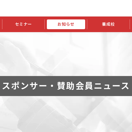
セミナー
お知らせ
養成校
学会大会
JATIの発行物
資格の更新
会員継続
外部セミナー
スポンサー・賛助会員ニュース
申請関連
指導者検索ご利用案内
認定資格および継続単位関係
養成校・養成機関関係
長
学会大会募集要項
学会大会抄録一覧
協会発行物一覧
資格の更新方法
助会員
資格有効期間・失効・猶予・延
方法
書類郵送による資格更新方法
指導者について
スポンサー・賛助会員ニュース