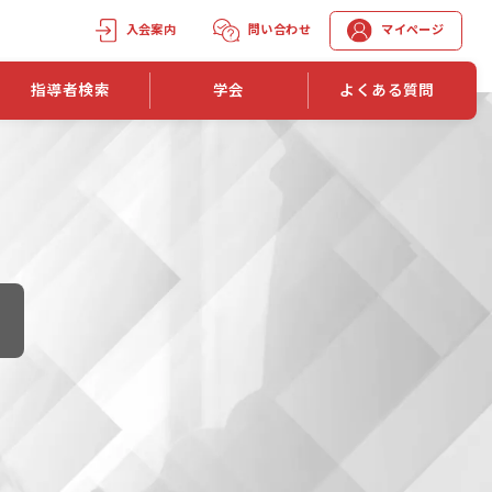
入会案内
問い合わせ
マイページ
指導者検索
学会
よくある質問
学会誌
学会誌「トレーニング指導」
機関誌一覧
単位取得手段
第1巻 第1号
長
第2巻 第1号
マイページでの資格更新方法
第3巻 第1号
第4巻 第1号
外部セミナー継続単位付与制度
第5巻 第1号
第6巻 第1号
第7巻 第1号
第8巻 第1号
投稿規定