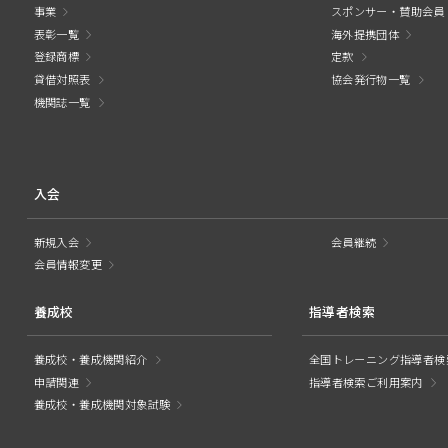
事業
スポンサー・賛助会員
表彰一覧
海外提携団体
登録商標
定款
貸借対照表
協会発行物一覧
機関誌一覧
入会
新規入会
会員継続
会員情報変更
養成校
指導者検索
養成校・養成機関紹介
全国トレーニング指導者検
申請関連
指導者検索ご利用案内
養成校・養成機関対象試験