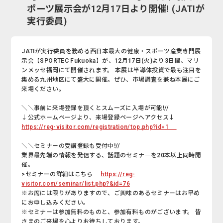
ポーツ展示会が12月17日より開催! (JATIが
実行委員)
JATIが実行委員を務める西日本最大の健康・スポーツ産業専門展
示会【SPORTEC Fukuoka】が、12月17日(火)より3日間、マリ
ンメッセ福岡にて開催されます。 本展は半導体投資で最も注目を
集める九州地区にて盛大に開催。ぜひ、市場調査を兼ね本展にご
来場ください。
＼＼事前に来場登録を頂くとスムーズに入場が可能!//
↓公式ホームページより、来場登録ページへアクセス↓
https://reg-visitor.com/registration/top.php?id=1
＼＼セミナーの受講登録も受付中!//
業界最先端の情報を発信する、話題のセミナ―を20本以上同時開
催。
>セミナーの詳細はこちら
https://reg-
visitor.com/seminar/list.php?&id=76
※お席には限りがありますので、ご興味のあるセミナーはお早め
にお申し込みください。
※セミナーは参加無料のものと、参加有料ものがございます。 皆
さまのご来場を心よりお待ちしております。