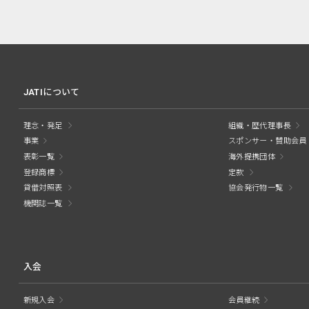
JATIについて
理念・発足
組織・歴代理事長
事業
スポンサー・賛助会員
表彰一覧
海外提携団体
登録商標
定款
貸借対照表
協会発行物一覧
機関誌一覧
入会
新規入会
会員継続