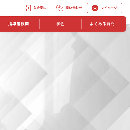
入会案内
問い合わせ
マイページ
指導者検索
学会
よくある質問
学会誌
学会誌「トレーニング指導」
機関誌一覧
単位取得手段
第1巻 第1号
長
第2巻 第1号
マイページでの資格更新方法
第3巻 第1号
第4巻 第1号
外部セミナー継続単位付与制度
第5巻 第1号
第6巻 第1号
第7巻 第1号
第8巻 第1号
投稿規定