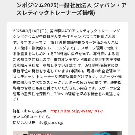
ンポジウム2025(一般社団法人 ジャパン・ア
スレティックトレーナーズ機構)
2025年3月16日(日)、第25回JATOアスレティックトレーニング
シンポジウムが帝京科学大学 千住キャン パスにて開催されま
す。今年のテーマは「TBI | 外傷性脳損傷の今～評価からリハビ
リ・復帰・継続的ト レーニングまで」。スポーツ現場で増加す
る脳震盪をはじめとするTBI問題に焦点を当て、専門家による最
新の知見を共有します。事前オンデマンド講義と現地対面実技講
義を組み合わせ、参加しやすい形式で す。JATI資格保持者には
継続単位の発行を予定しています(申請中)。現場の安全管理はア
スレティック トレーナーや医療従事者だけでなく、スポーツや運
動に関わるすべてのステークホルダーの協力が必要で す。運動指
導者の皆様にも身に付けていただきたい内容です。スポーツ安全
管理の重要性を深掘り、TBIへ の理解を深める機会をお見逃しな
く!
詳細・お申し込みは
https://jato.or.jp/event/1917/
またはQRコー ドから。
問い合わせ先:info@jato.or.jp