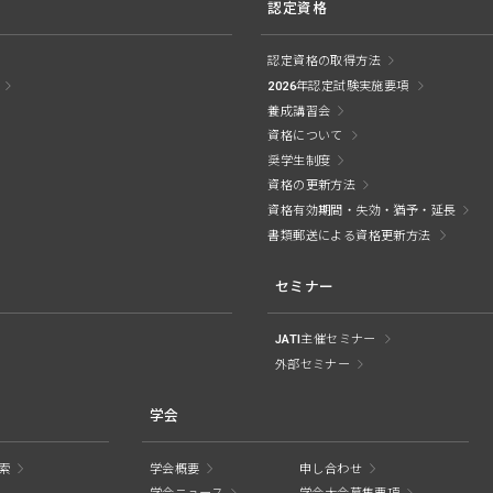
認定資格
認定資格の取得方法
2026年認定試験実施要項
養成講習会
資格について
奨学生制度
資格の更新方法
資格有効期間・失効・猶予・延長
書類郵送による資格更新方法
セミナー
JATI主催セミナー
外部セミナー
学会
索
学会概要
申し合わせ