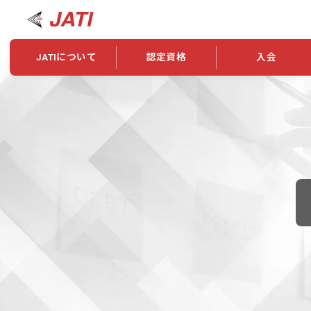
JATIについて
認定資格
入会
JATIについて
資格について
学会概要
新規入会
JATI主催セミナー
ニュース一覧
養成校・養成機関紹介
全国トレーニング指導者検索
入会・継続関係
会員情報変更
養成校・養成機関対象試験
ワークショップ関係
理念・発足
認定資格の取得方法
学会概要
申し合わせ
組織・歴代理事
合格率
その他
事業
2026年認定試験実施要項
学会ニュース
スポンサー・賛
学習教材
表彰一覧
養成講習会
海外提携団体
上位資格の取得
登録商標
資格について
定款
行動規範
貸借対照表
奨学生制度
准トレーニング