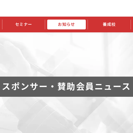
セミナー
お知らせ
養成校
学会大会
JATIの発行物
資格の更新
会員継続
外部セミナー
スポンサー・賛助会員ニュース
申請関連
指導者検索ご利用案内
認定資格および継続単位関係
養成校・養成機関関係
長
学会大会募集要項
学会大会抄録一覧
協会発行物一覧
資格の更新方法
助会員
資格有効期間・失効・猶予・延
方法
書類郵送による資格更新方法
指導者について
スポンサー・賛助会員ニュース