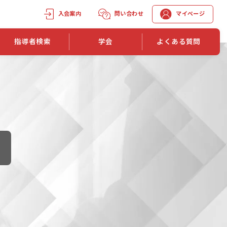
入会案内
問い合わせ
マイページ
指導者検索
学会
よくある質問
学会誌
学会誌「トレーニング指導」
機関誌一覧
単位取得手段
第1巻 第1号
長
第2巻 第1号
マイページでの資格更新方法
第3巻 第1号
第4巻 第1号
外部セミナー継続単位付与制度
第5巻 第1号
第6巻 第1号
第7巻 第1号
第8巻 第1号
投稿規定