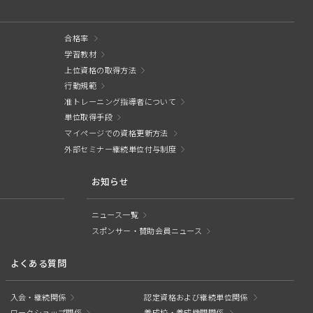
合格率
学習教材
上位資格の取得方法
行動規範
准トレーニング指導者について
単位取得手段
マイページでの資格更新方法
外部セミナー継続単位付与制度
お知らせ
ニュース一覧
スポンサー・賛助会員ニュース
よくある質問
入会・継続関係
認定資格および継続単位関係