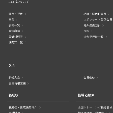
JATIについて
理念・発足
組織・歴代理事長
事業
スポンサー・賛助会員
表彰一覧
海外提携団体
登録商標
定款
貸借対照表
協会発行物一覧
機関誌一覧
入会
新規入会
会員継続
会員情報変更
養成校
指導者検索
養成校・養成機関紹介
全国トレーニング指導者検