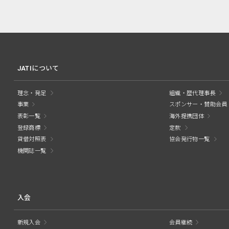
JATIについて
理念・発足
組織・歴代理事長
事業
スポンサー・賛助会員
表彰一覧
海外提携団体
登録商標
定款
貸借対照表
協会発行物一覧
機関誌一覧
入会
新規入会
会員継続