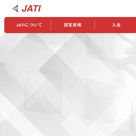
JATIについて
認定資格
入会
JATIについて
資格について
学会概要
新規入会
JATI主催セミナー
ニュース一覧
養成校・養成機関紹介
全国トレーニング指導者検索
入会・継続関係
会員情報変更
養成校・養成機関対象試験
ワークショップ関係
理念・発足
認定資格の取得方法
学会概要
申し合わせ
組織・歴代理事
合格率
その他
事業
2026年認定試験実施要項
学会ニュース
スポンサー・賛
学習教材
表彰一覧
養成講習会
海外提携団体
上位資格の取得
登録商標
資格について
定款
行動規範
貸借対照表
奨学生制度
准トレーニング