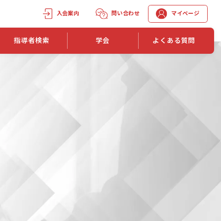
入会案内
問い合わせ
マイページ
指導者検索
学会
よくある質問
学会誌
学会誌「トレーニング指導」
機関誌一覧
単位取得手段
第1巻 第1号
長
第2巻 第1号
マイページでの資格更新方法
第3巻 第1号
第4巻 第1号
外部セミナー継続単位付与制度
第5巻 第1号
第6巻 第1号
第7巻 第1号
第8巻 第1号
投稿規定