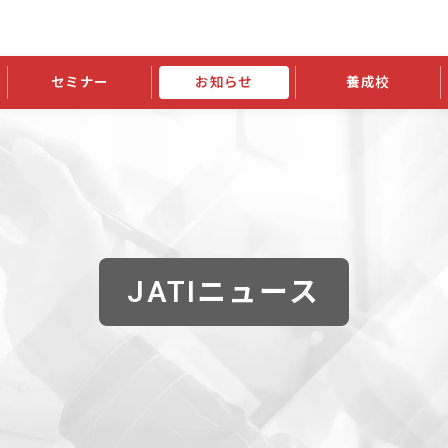
セミナー
お知らせ
養成校
学会大会
JATIの発行物
資格の更新
会員継続
外部セミナー
スポンサー・賛助会員ニュース
申請関連
指導者検索ご利用案内
認定資格および継続単位関係
養成校・養成機関関係
長
学会大会募集要項
学会大会抄録一覧
協会発行物一覧
資格の更新方法
助会員
資格有効期間・失効・猶予・延
方法
書類郵送による資格更新方法
指導者について
JATIニュース