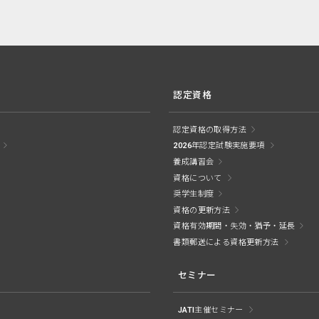
認定資格
認定資格の取得方法
2026年認定試験実施要項
養成講習会
資格について
奨学生制度
資格の更新方法
資格有効期間・失効・猶予・延長
書類郵送による資格更新方法
セミナー
JATI主催セミナー