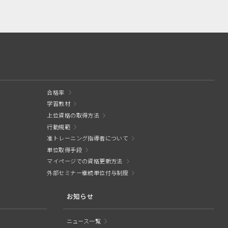
合格率
学習教材
上位資格の取得方法
行動規範
准トレーニング指導者について
単位取得手段
マイページでの資格更新方法
外部セミナー継続単位付与制度
お知らせ
ニュース一覧