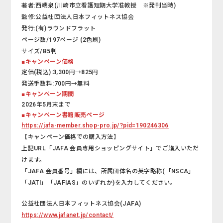
著者:西端泉(川崎市立看護短期大学准教授 ※発刊当時)
監修:公益社団法人日本フィットネス協会
発行:(有)ラウンドフラット
ページ数/197ページ (2色刷)
サイズ/B5判
■キャンペーン価格
定価(税込):3,300円→825円
発送手数料:700円→無料
■キャンペーン期間
2026年5月末まで
■キャンペーン書籍販売ページ
https://jafa-member.shop-pro.jp/?pid=190246306
【キャンペーン価格での購入方法】
上記URL「JAFA 会員専用ショッピングサイト」でご購入いただ
けます。
「JAFA 会員番号」欄には、所属団体名の英字略称(「NSCA」
「JATI」「JAFIAS」のいずれか)を入力してください。
公益社団法人日本フィットネス協会(JAFA)
https://www.jafanet.jp/contact/