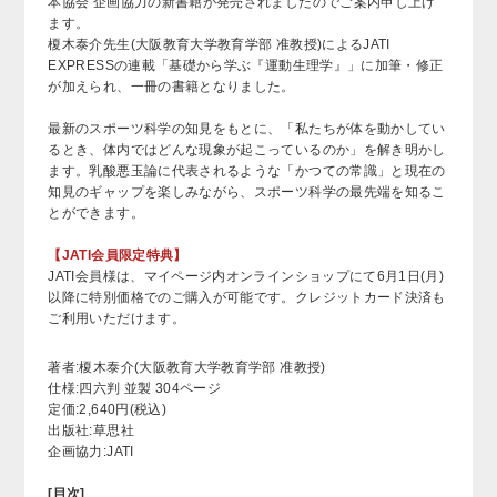
本協会 企画協力の新書籍が発売されましたのでご案内申し上げ
ます。
榎木泰介先生(大阪教育大学教育学部 准教授)によるJATI
EXPRESSの連載「基礎から学ぶ『運動生理学』」に加筆・修正
が加えられ、一冊の書籍となりました。
最新のスポーツ科学の知見をもとに、「私たちが体を動かしてい
るとき、体内ではどんな現象が起こっているのか」を解き明かし
ます。乳酸悪玉論に代表されるような「かつての常識」と現在の
知見のギャップを楽しみながら、スポーツ科学の最先端を知るこ
とができます。
【JATI会員限定特典】
JATI会員様は、マイページ内オンラインショップにて6月1日(月)
以降に特別価格でのご購入が可能です。クレジットカード決済も
ご利用いただけます。
著者:榎木泰介(大阪教育大学教育学部 准教授)
仕様:四六判 並製 304ページ
定価:2,640円(税込)
出版社:草思社
企画協力:JATI
[目次]