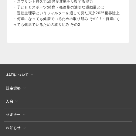
・スプリント持久力:高強度運動を反復する能力
・子どもとスポーツ:発育・発達期の適切な運動量とは
・運動生理学というフィルターを通して見た東京2025世界陸上
・何歳になっても健康でいるための取り組み:その1 / ・何歳にな
っても健康でいるための取り組み:その2
JATIについて
認定資格
入会
セミナー
お知らせ