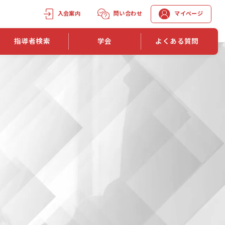
入会案内
問い合わせ
マイページ
指導者検索
学会
よくある質問
学会誌
学会誌「トレーニング指導」
機関誌一覧
単位取得手段
第1巻 第1号
長
第2巻 第1号
マイページでの資格更新方法
第3巻 第1号
第4巻 第1号
外部セミナー継続単位付与制度
第5巻 第1号
第6巻 第1号
第7巻 第1号
第8巻 第1号
投稿規定