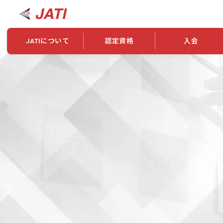
JATIについて
認定資格
入会
JATIについて
資格について
学会概要
新規入会
JATI主催セミナー
ニュース一覧
養成校・養成機関紹介
全国トレーニング指導者検索
入会・継続関係
会員情報変更
養成校・養成機関対象試験
ワークショップ関係
理念・発足
認定資格の取得方法
学会概要
申し合わせ
組織・歴代理事
合格率
その他
事業
2026年認定試験実施要項
学会ニュース
スポンサー・賛
学習教材
表彰一覧
養成講習会
海外提携団体
上位資格の取得
登録商標
資格について
定款
行動規範
貸借対照表
奨学生制度
准トレーニング