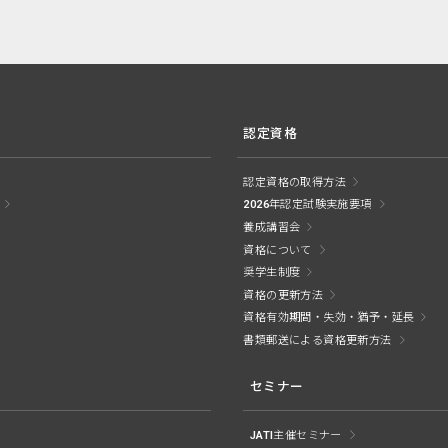
認定資格
認定資格の取得方法
2026年認定試験実施要項
養成講習会
資格について
奨学生制度
資格の更新方法
資格有効期間・失効・猶予・延長
書類郵送による資格更新方法
セミナー
JATI主催セミナー