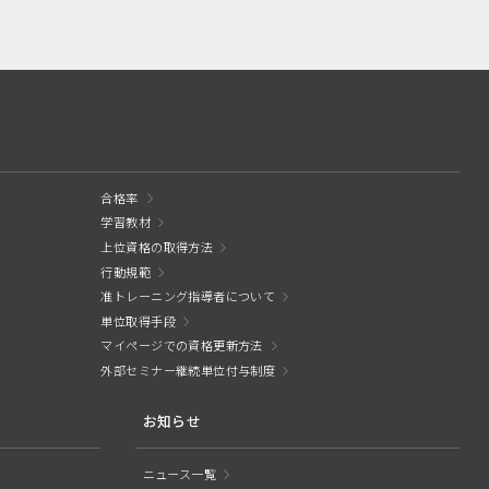
合格率
学習教材
上位資格の取得方法
行動規範
准トレーニング指導者について
単位取得手段
マイページでの資格更新方法
外部セミナー継続単位付与制度
お知らせ
ニュース一覧