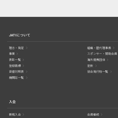
JATIについて
理念・発足
組織・歴代理事長
事業
スポンサー・賛助会員
表彰一覧
海外提携団体
登録商標
定款
貸借対照表
協会発行物一覧
機関誌一覧
入会
新規入会
会員継続