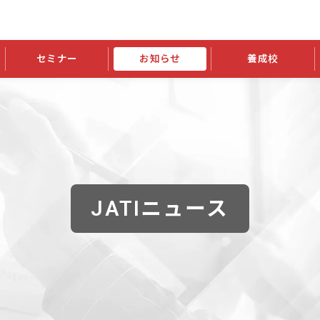
セミナー
お知らせ
養成校
学会大会
JATIの発行物
資格の更新
会員継続
外部セミナー
スポンサー・賛助会員ニュース
申請関連
指導者検索ご利用案内
認定資格および継続単位関係
養成校・養成機関関係
長
学会大会募集要項
学会大会抄録一覧
協会発行物一覧
資格の更新方法
助会員
資格有効期間・失効・猶予・延
方法
書類郵送による資格更新方法
指導者について
JATIニュース