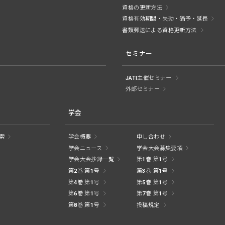
資格の更新方法
資格有効期間・失効・猶予・延長
書類郵送による資格更新方法
セミナー
JATI主催セミナー
外部セミナー
学会
索
学会概要
申し合わせ
学会ニュース
学会大会募集要項
学会大会抄録一覧
第1巻 第1号
第2巻 第1号
第3巻 第1号
第4巻 第1号
第5巻 第1号
第6巻 第1号
第7巻 第1号
第8巻 第1号
投稿規定