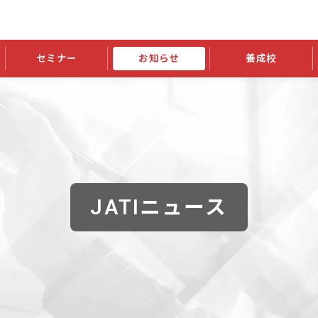
セミナー
お知らせ
養成校
学会大会
JATIの発行物
資格の更新
会員継続
外部セミナー
スポンサー・賛助会員ニュース
申請関連
指導者検索ご利用案内
認定資格および継続単位関係
養成校・養成機関関係
長
学会大会募集要項
学会大会抄録一覧
協会発行物一覧
資格の更新方法
助会員
資格有効期間・失効・猶予・延
方法
書類郵送による資格更新方法
指導者について
JATIニュース