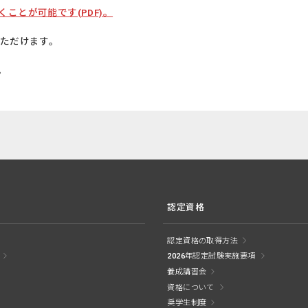
ことが可能です(PDF)。
いただけます。
。
認定資格
認定資格の取得方法
2026年認定試験実施要項
養成講習会
資格について
奨学生制度