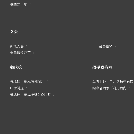
機関誌一覧
入会
新規入会
会員継続
会員情報変更
養成校
指導者検索
養成校・養成機関紹介
全国トレーニング指導者検
申請関連
指導者検索ご利用案内
養成校・養成機関対象試験