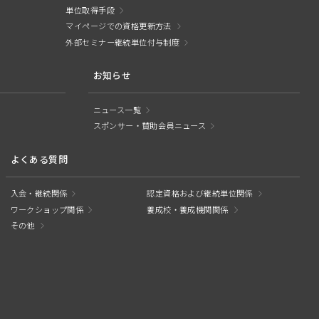
単位取得手段
マイページでの資格更新方法
外部セミナー継続単位付与制度
お知らせ
ニュース一覧
スポンサー・賛助会員ニュース
よくある質問
入会・継続関係
認定資格および継続単位関係
ワークショップ関係
養成校・養成機関関係
その他