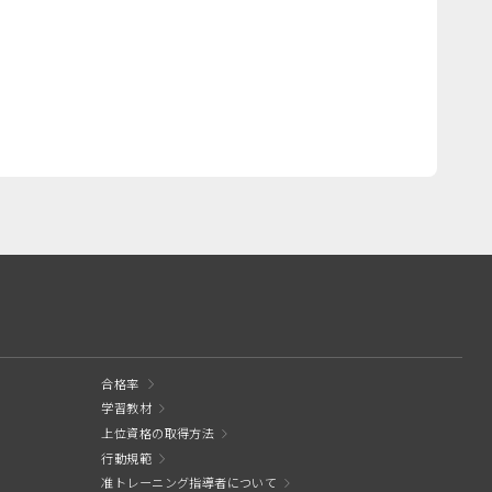
合格率
学習教材
上位資格の取得方法
行動規範
准トレーニング指導者について