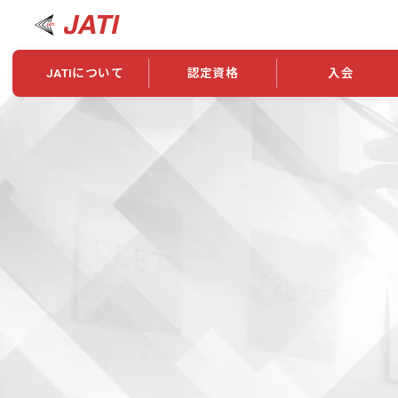
JATIについて
認定資格
入会
JATIについて
資格について
学会概要
新規入会
JATI主催セミナー
ニュース一覧
養成校・養成機関紹介
全国トレーニング指導者検索
入会・継続関係
会員情報変更
養成校・養成機関対象試験
ワークショップ関係
理念・発足
認定資格の取得方法
学会概要
申し合わせ
組織・歴代理事
合格率
その他
事業
2026年認定試験実施要項
学会ニュース
スポンサー・賛
学習教材
表彰一覧
養成講習会
海外提携団体
上位資格の取得
登録商標
資格について
定款
行動規範
貸借対照表
奨学生制度
准トレーニング