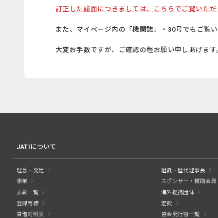
訂正した誌面につきましては、こちらでご覧いただく
また、マイページ内の「機関誌」・30号でもご覧
大変お手数ですが、ご確認の程お願い申しあげます
JATIについて
理念・発足
組織・歴代理事長
事業
スポンサー・賛助会員
表彰一覧
海外提携団体
登録商標
定款
貸借対照表
協会発行物一覧