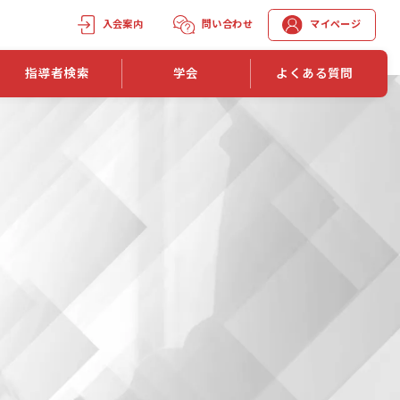
入会案内
問い合わせ
マイページ
指導者検索
学会
よくある質問
学会誌
学会誌「トレーニング指導」
機関誌一覧
単位取得手段
第1巻 第1号
長
第2巻 第1号
マイページでの資格更新方法
第3巻 第1号
第4巻 第1号
外部セミナー継続単位付与制度
第5巻 第1号
第6巻 第1号
第7巻 第1号
第8巻 第1号
投稿規定