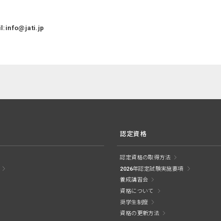
info@jati.jp
認定資格
認定資格の取得方法
2026年認定試験実施要項
養成講習会
資格について
奨学生制度
資格の更新方法