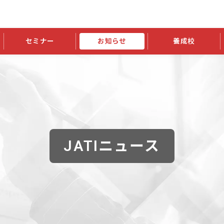
セミナー
お知らせ
養成校
学会大会
JATIの発行物
資格の更新
会員継続
外部セミナー
スポンサー・賛助会員ニュース
申請関連
指導者検索ご利用案内
認定資格および継続単位関係
養成校・養成機関関係
長
学会大会募集要項
学会大会抄録一覧
協会発行物一覧
資格の更新方法
助会員
資格有効期間・失効・猶予・延
方法
書類郵送による資格更新方法
指導者について
JATIニュース