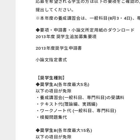
応募を希望される学生の方は以下の要項をご確認の
提出してください。
※本年度の養成講習会は、一般科目(8月3・4日)、専
◆要項・申請書・小論文所定用紙のダウンロード
2013年度 奨学生追加募集要項
2013年度奨学生申請書
小論文指定書式
【奨学生種別】
◆奨学生A
(各年度最大5名)
以下の項目が免除
・養成講習会(一般科目、専門科目)の受講料
・テキスト代(理論編、実践編)
・ワークノート代 (一般科目、専門科目)
・模擬問題集代
◆奨学生B
(各年度最大15名)
以下の項目が免除