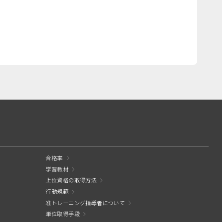
合格率
学習教材
上位資格の取得方法
行動規範
准トレーニング指導者について
単位取得手段