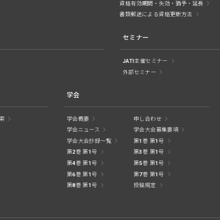
資格有効期間・失効・猶予・延長
書類郵送による資格更新方法
セミナー
JATI主催セミナー
外部セミナー
学会
索
学会概要
申し合わせ
学会ニュース
学会大会募集要項
学会大会抄録一覧
第1巻 第1号
第2巻 第1号
第3巻 第1号
第4巻 第1号
第5巻 第1号
第6巻 第1号
第7巻 第1号
第8巻 第1号
投稿規定