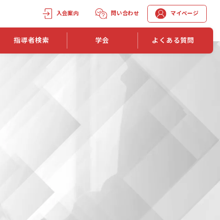
入会案内
問い合わせ
マイページ
指導者検索
学会
よくある質問
学会誌
学会誌「トレーニング指導」
機関誌一覧
単位取得手段
第1巻 第1号
長
第2巻 第1号
マイページでの資格更新方法
第3巻 第1号
第4巻 第1号
外部セミナー継続単位付与制度
第5巻 第1号
第6巻 第1号
第7巻 第1号
第8巻 第1号
投稿規定