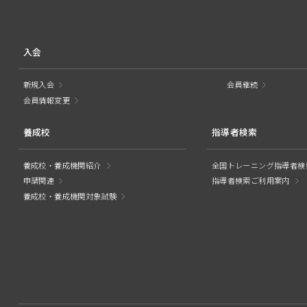
入会
新規入会
会員継続
会員情報変更
養成校
指導者検索
養成校・養成機関紹介
全国トレーニング指導者検
申請関連
指導者検索ご利用案内
養成校・養成機関対象試験