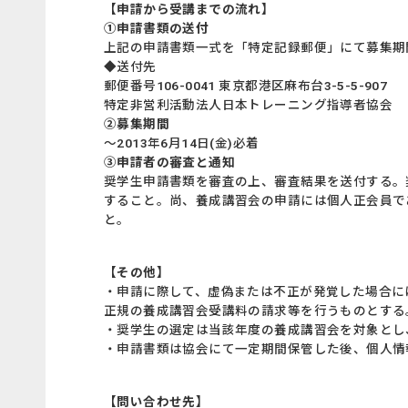
【申請から受講までの流れ】
①申請書類の送付
上記の申請書類一式を「特定記録郵便」にて募集期
◆送付先
郵便番号106-0041 東京都港区麻布台3-5-5-907
特定非営利活動法人日本トレーニング指導者協会
②募集期間
～2013年6月14日(金)必着
③申請者の審査と通知
奨学生申請書類を審査の上、審査結果を送付する。
すること。尚、養成講習会の申請には個人正会員で
と。
【その他】
・申請に際して、虚偽または不正が発覚した場合に
正規の養成講習会受講料の請求等を行うものとする
・奨学生の選定は当該年度の養成講習会を対象とし
・申請書類は協会にて一定期間保管した後、個人情
【問い合わせ先】