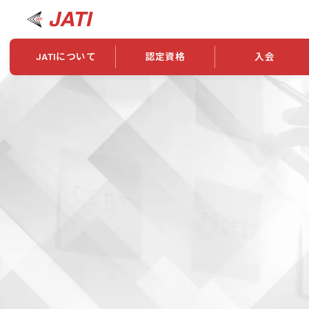
JATIについて
認定資格
入会
JATIについて
資格について
学会概要
新規入会
JATI主催セミナー
ニュース一覧
養成校・養成機関紹介
全国トレーニング指導者検索
入会・継続関係
会員情報変更
養成校・養成機関対象試験
ワークショップ関係
理念・発足
認定資格の取得方法
学会概要
申し合わせ
組織・歴代理事
合格率
その他
事業
2026年認定試験実施要項
学会ニュース
スポンサー・賛
学習教材
表彰一覧
養成講習会
海外提携団体
上位資格の取得
登録商標
資格について
定款
行動規範
貸借対照表
奨学生制度
准トレーニング