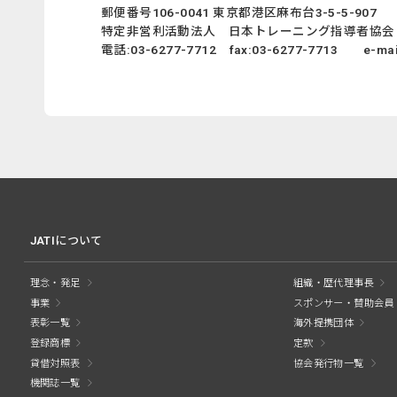
郵便番号106-0041 東京都港区麻布台3-5-5-907
特定非営利活動法人 日本トレーニング指導者協会
電話:03-6277-7712 fax:03-6277-7713 e-mail:
JATIについて
理念・発足
組織・歴代理事長
事業
スポンサー・賛助会員
表彰一覧
海外提携団体
登録商標
定款
貸借対照表
協会発行物一覧
機関誌一覧