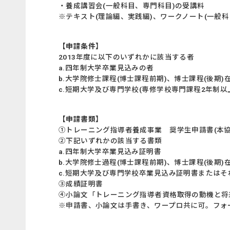
・養成講習会(一般科目、専門科目)の受講料
※テキスト(理論編、実践編)、ワークノート(一般科
【申請条件】
2013年度に以下のいずれかに該当する者
a.四年制大学卒業見込みの者
b.大学院修士課程(博士課程前期)、博士課程(後期)
c.短期大学及び専門学校(専修学校専門課程2年制以
【申請書類】
①トレーニング指導者養成事業 奨学生申請書(本協
②下記いずれかの該当する書類
a.四年制大学卒業見込み証明書
b.大学院修士過程(博士課程前期)、博士課程(後期
c.短期大学及び専門学校卒業見込み証明書またはそ
③成績証明書
④小論文「トレーニング指導者資格取得の動機と将来
※申請書、小論文は手書き、ワープロ共に可。フォー