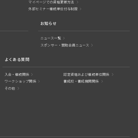
マイページでの資格更新方法
外部セミナー継続単位付与制度
お知らせ
ニュース一覧
スポンサー・賛助会員ニュース
よくある質問
入会・継続関係
認定資格および継続単位関係
ワークショップ関係
養成校・養成機関関係
その他