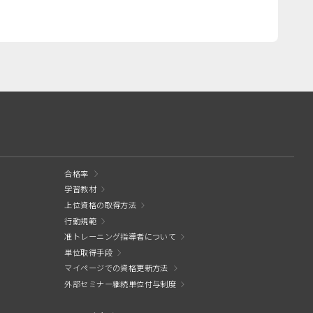
合格率
学習教材
上位資格の取得方法
行動規範
准トレーニング指導者について
単位取得手段
マイページでの資格更新方法
外部セミナー継続単位付与制度