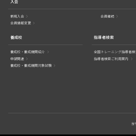
入会
新規入会
会員継続
会員情報変更
養成校
指導者検索
養成校・養成機関紹介
全国トレーニング指導者検
申請関連
指導者検索ご利用案内
養成校・養成機関対象試験
当