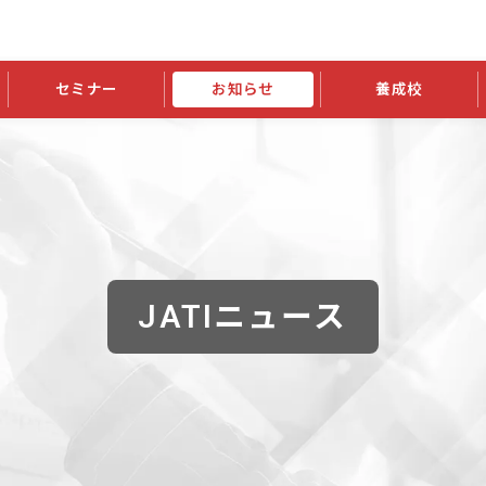
セミナー
お知らせ
養成校
学会大会
JATIの発行物
資格の更新
会員継続
外部セミナー
スポンサー・賛助会員ニュース
申請関連
指導者検索ご利用案内
認定資格および継続単位関係
養成校・養成機関関係
長
学会大会募集要項
学会大会抄録一覧
協会発行物一覧
資格の更新方法
助会員
資格有効期間・失効・猶予・延
方法
書類郵送による資格更新方法
指導者について
JATIニュース