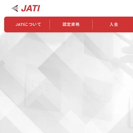
JATIについて
認定資格
入会
JATIについて
資格について
学会概要
新規入会
JATI主催セミナー
ニュース一覧
養成校・養成機関紹介
全国トレーニング指導者検索
入会・継続関係
会員情報変更
養成校・養成機関対象試験
ワークショップ関係
理念・発足
認定資格の取得方法
学会概要
申し合わせ
組織・歴代理事
合格率
その他
事業
2026年認定試験実施要項
学会ニュース
スポンサー・賛
学習教材
表彰一覧
養成講習会
海外提携団体
上位資格の取得
登録商標
資格について
定款
行動規範
貸借対照表
奨学生制度
准トレーニング