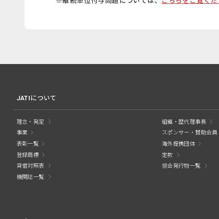
※継続単位付与問題については、
こちらをご覧くだ
JATIについて
理念・発足
組織・歴代理事長
事業
スポンサー・賛助会員
表彰一覧
海外提携団体
登録商標
定款
貸借対照表
協会発行物一覧
機関誌一覧