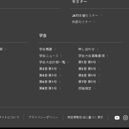
セミナー
JATI主催セミナー
外部セミナー
学会
索
学会概要
申し合わせ
学会ニュース
学会大会募集要項
学会大会抄録一覧
第1巻 第1号
第2巻 第1号
第3巻 第1号
第4巻 第1号
第5巻 第1号
第6巻 第1号
第7巻 第1号
第8巻 第1号
投稿規定
サイトに
ついて
プライバシー
ポリシー
特定商取引法に
基づく表示