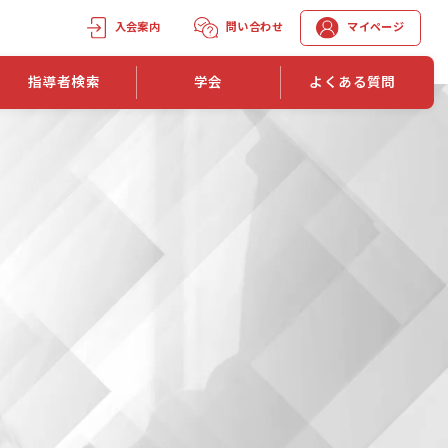
入会案内
問い合わせ
マイページ
指導者検索
学会
よくある質問
学会誌
学会誌「トレーニング指導」
機関誌一覧
単位取得手段
第1巻 第1号
長
第2巻 第1号
マイページでの資格更新方法
第3巻 第1号
第4巻 第1号
外部セミナー継続単位付与制度
第5巻 第1号
第6巻 第1号
第7巻 第1号
第8巻 第1号
投稿規定