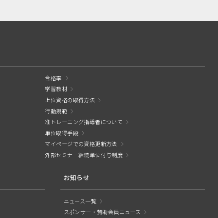
合格率
学習教材
上位資格の取得方法
行動規範
准トレーニング指導者について
単位取得手段
マイページでの資格更新方法
外部セミナー継続単位付与制度
お知らせ
ニュース一覧
スポンサー・賛助会員ニュース