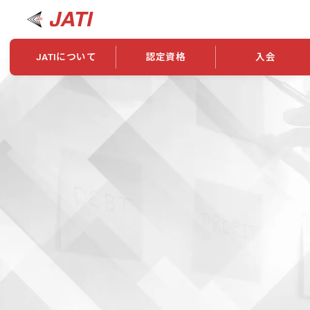
JATIについて
認定資格
入会
JATIについて
資格について
学会概要
新規入会
JATI主催セミナー
ニュース一覧
養成校・養成機関紹介
全国トレーニング指導者検索
入会・継続関係
会員情報変更
養成校・養成機関対象試験
ワークショップ関係
理念・発足
認定資格の取得方法
学会概要
申し合わせ
組織・歴代理事
合格率
その他
事業
2026年認定試験実施要項
学会ニュース
スポンサー・賛
学習教材
表彰一覧
養成講習会
海外提携団体
上位資格の取得
登録商標
資格について
定款
行動規範
貸借対照表
奨学生制度
准トレーニング