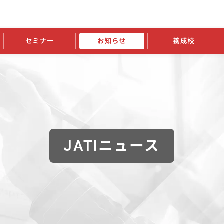
セミナー
お知らせ
養成校
学会大会
JATIの発行物
資格の更新
会員継続
外部セミナー
スポンサー・賛助会員ニュース
申請関連
指導者検索ご利用案内
認定資格および継続単位関係
養成校・養成機関関係
長
学会大会募集要項
学会大会抄録一覧
協会発行物一覧
資格の更新方法
助会員
資格有効期間・失効・猶予・延
方法
書類郵送による資格更新方法
指導者について
JATIニュース