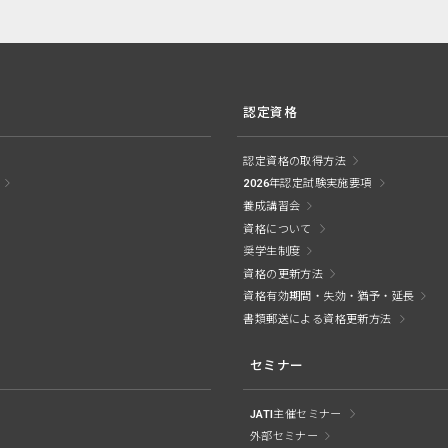
認定資格
認定資格の取得方法
2026年認定試験実施要項
養成講習会
資格について
奨学生制度
資格の更新方法
資格有効期間・失効・猶予・延長
書類郵送による資格更新方法
セミナー
JATI主催セミナー
外部セミナー