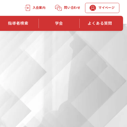
入会案内
問い合わせ
マイページ
指導者検索
学会
よくある質問
学会誌
学会誌「トレーニング指導」
機関誌一覧
単位取得手段
第1巻 第1号
長
第2巻 第1号
マイページでの資格更新方法
第3巻 第1号
第4巻 第1号
外部セミナー継続単位付与制度
第5巻 第1号
第6巻 第1号
第7巻 第1号
第8巻 第1号
投稿規定