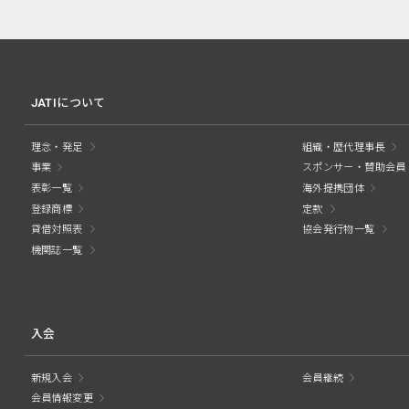
JATIについて
理念・発足
組織・歴代理事長
事業
スポンサー・賛助会員
表彰一覧
海外提携団体
登録商標
定款
貸借対照表
協会発行物一覧
機関誌一覧
入会
新規入会
会員継続
会員情報変更