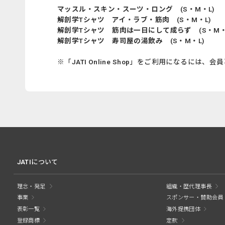
マッスル・スキン・スーツ・ロング (S・M・L)
解剖学Tシャツ アイ・ラブ・筋肉 (S・M・L)
解剖学Tシャツ 筋肉は一日にして成らず (S・M・
解剖学Tシャツ 寿司屋の湯飲み (S・M・L)
※「JATI Online Shop」をご利用になる
JATIについて
理念・発足
組織・歴代理事長
事業
スポンサー・賛助会員
表彰一覧
海外提携団体
登録商標
定款