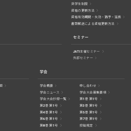
奨学生制度
資格の更新方法
資格有効期間・失効・猶予・延長
書類郵送による資格更新方法
セミナー
JATI主催セミナー
外部セミナー
学会
索
学会概要
申し合わせ
学会ニュース
学会大会募集要項
学会大会抄録一覧
第1巻 第1号
第2巻 第1号
第3巻 第1号
第4巻 第1号
第5巻 第1号
第6巻 第1号
第7巻 第1号
第8巻 第1号
投稿規定