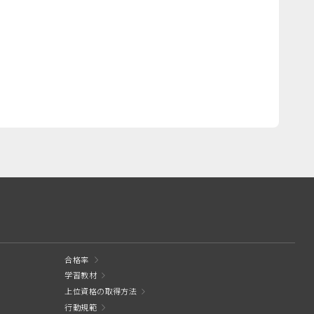
合格率
学習教材
上位資格の取得方法
行動規範