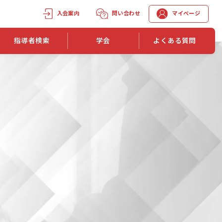
入会案内
問い合わせ
マイページ
指導者検索
学会
よくある質問
学会誌
学会誌「トレーニング指導」
機関誌一覧
単位取得手段
第1巻 第1号
長
第2巻 第1号
マイページでの資格更新方法
第3巻 第1号
第4巻 第1号
外部セミナー継続単位付与制度
第5巻 第1号
第6巻 第1号
第7巻 第1号
第8巻 第1号
投稿規定