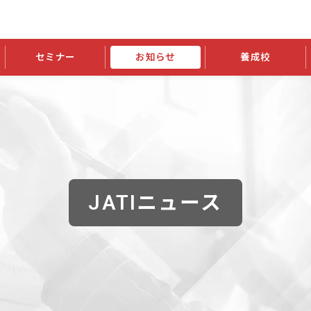
セミナー
お知らせ
養成校
学会大会
JATIの発行物
資格の更新
会員継続
外部セミナー
スポンサー・賛助会員ニュース
申請関連
指導者検索ご利用案内
認定資格および継続単位関係
養成校・養成機関関係
長
学会大会募集要項
学会大会抄録一覧
協会発行物一覧
資格の更新方法
助会員
資格有効期間・失効・猶予・延
方法
書類郵送による資格更新方法
指導者について
JATIニュース