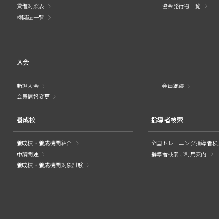
貸借対照表
協会発行物一覧
機関誌一覧
入会
新規入会
会員継続
会員情報変更
養成校
指導者検索
養成校・養成機関紹介
全国トレーニング指導者検
申請関連
指導者検索ご利用案内
養成校・養成機関対象試験