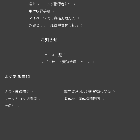
准トレーニング指導者について
単位取得手段
マイページでの資格更新方法
外部セミナー継続単位付与制度
お知らせ
ニュース一覧
スポンサー・賛助会員ニュース
よくある質問
入会・継続関係
認定資格および継続単位関係
ワークショップ関係
養成校・養成機関関係
その他