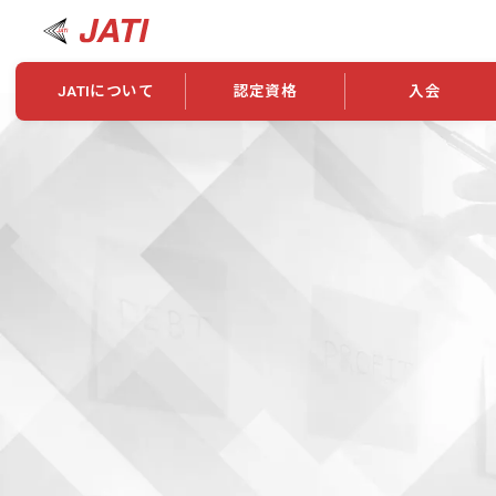
JATIについて
認定資格
入会
JATIについて
資格について
学会概要
新規入会
JATI主催セミナー
ニュース一覧
養成校・養成機関紹介
全国トレーニング指導者検索
入会・継続関係
会員情報変更
養成校・養成機関対象試験
ワークショップ関係
理念・発足
認定資格の取得方法
学会概要
申し合わせ
組織・歴代理事
合格率
その他
事業
2026年認定試験実施要項
学会ニュース
スポンサー・賛
学習教材
表彰一覧
養成講習会
海外提携団体
上位資格の取得
登録商標
資格について
定款
行動規範
貸借対照表
奨学生制度
准トレーニング