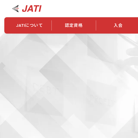
JATIについて
認定資格
入会
JATIについて
資格について
学会概要
新規入会
JATI主催セミナー
ニュース一覧
養成校・養成機関紹介
全国トレーニング指導者検索
入会・継続関係
会員情報変更
養成校・養成機関対象試験
ワークショップ関係
理念・発足
認定資格の取得方法
学会概要
申し合わせ
組織・歴代理事
合格率
その他
事業
2026年認定試験実施要項
学会ニュース
スポンサー・賛
学習教材
表彰一覧
養成講習会
海外提携団体
上位資格の取得
登録商標
資格について
定款
行動規範
貸借対照表
奨学生制度
准トレーニング