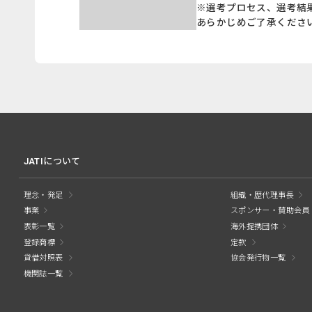
※選考プロセス、選考結
あらかじめご了承くださ
JATIについて
理念・発足
組織・歴代理事長
事業
スポンサー・賛助会員
表彰一覧
海外提携団体
登録商標
定款
貸借対照表
協会発行物一覧
機関誌一覧