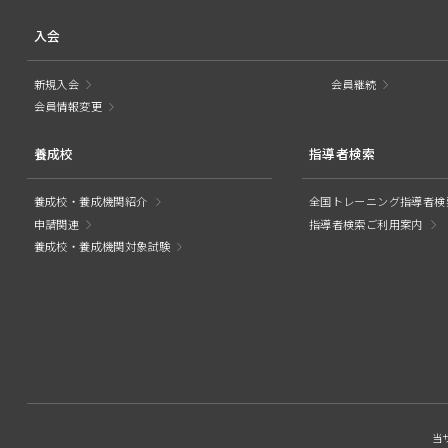
入会
新規入会
会員継続
会員情報変更
養成校
指導者検索
養成校・養成機関紹介
全国トレーニング指導者検
申請関連
指導者検索ご利用案内
養成校・養成機関対象試験
当