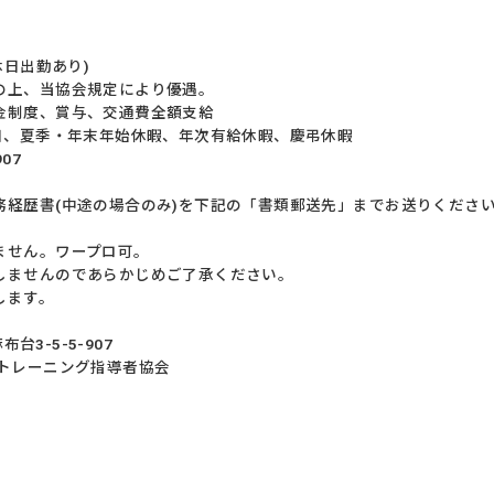
月
業・休日出勤あり)
の上、当協会規定により優遇。
金制度、賞与、交通費全額支給
祝日、夏季・年末年始休暇、年次有給休暇、慶弔休暇
07
。
務経歴書(中途の場合のみ)を下記の「書類郵送先」までお送りくださ
ません。ワープロ可。
しませんのであらかじめご了承ください。
します。
布台3-5-5-907
本トレーニング指導者協会