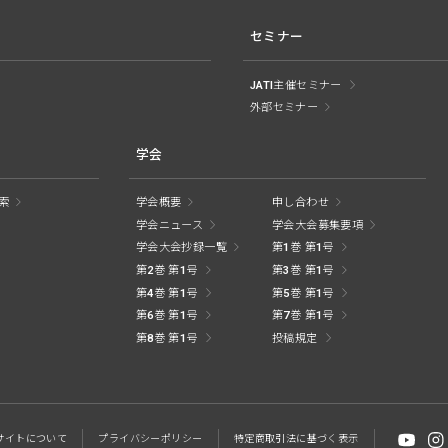
セミナー
JATI主催セミナー
外部セミナー
学会
索
学会概要
申し合わせ
学会ニュース
学会大会募集要項
学会大会抄録一覧
第1巻 第1号
第2巻 第1号
第3巻 第1号
第4巻 第1号
第5巻 第1号
第6巻 第1号
第7巻 第1号
第8巻 第1号
投稿規定
サイトに
ついて
プライバシー
ポリシー
特定商取引法に
基づく表示