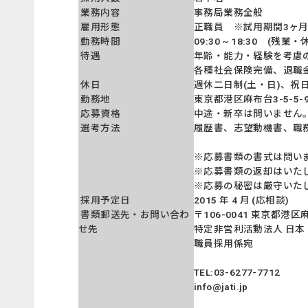
業務内容
事務局業務全般
雇用形態
正職員 ※試用期間3ヶ
勤務時間
09:30 ~ 18:30 (残
待遇
年齢・能力・経験を考慮
各種社会保険完備、退職
休日
週休二日制(土・日)、
勤務地
東京都港区麻布台3-5-5-9
応募資格
中途・新卒は問いません
選考方法
履歴書、志望動機書、職
※応募書類の書式は問い
※応募書類の返却はいた
※応募の秘密は厳守いた
採用予定日
2015 年 4 月 (応相談)
書類郵送先・お問い合わ
〒106-0041 東京都港区麻
せ先
特定非営利活動法人 日
職員採用係宛
TEL:03-6277-7712
info@jati.jp