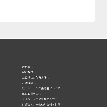
合格率
学習教材
上位資格の取得方法
行動規範
准トレーニング指導者について
単位取得手段
マイページでの資格更新方法
外部セミナー継続単位付与制度