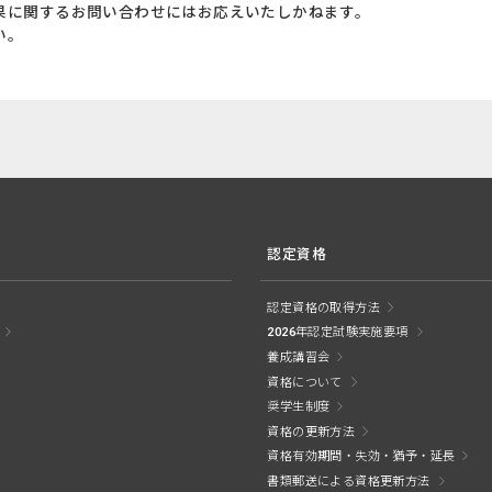
果に関するお問い合わせにはお応えいたしかねます。
い。
認定資格
認定資格の取得方法
2026年認定試験実施要項
養成講習会
資格について
奨学生制度
資格の更新方法
資格有効期間・失効・猶予・延長
書類郵送による資格更新方法