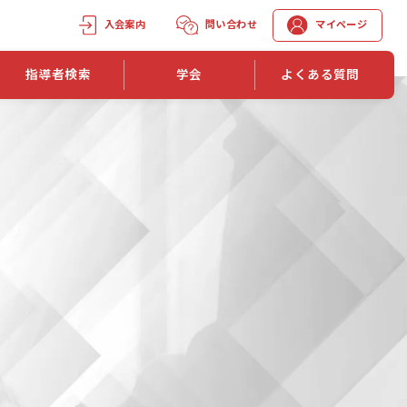
入会案内
問い合わせ
マイページ
指導者検索
学会
よくある質問
学会誌
学会誌「トレーニング指導」
機関誌一覧
単位取得手段
第1巻 第1号
長
第2巻 第1号
マイページでの資格更新方法
第3巻 第1号
第4巻 第1号
外部セミナー継続単位付与制度
第5巻 第1号
第6巻 第1号
第7巻 第1号
第8巻 第1号
投稿規定