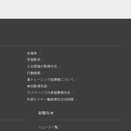
合格率
学習教材
上位資格の取得方法
行動規範
准トレーニング指導者について
単位取得手段
マイページでの資格更新方法
外部セミナー継続単位付与制度
お知らせ
ニュース一覧