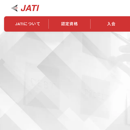
JATIについて
認定資格
入会
JATIについて
資格について
学会概要
新規入会
JATI主催セミナー
ニュース一覧
養成校・養成機関紹介
全国トレーニング指導者検索
入会・継続関係
会員情報変更
養成校・養成機関対象試験
ワークショップ関係
理念・発足
認定資格の取得方法
学会概要
申し合わせ
組織・歴代理事
合格率
その他
事業
2026年認定試験実施要項
学会ニュース
スポンサー・賛
学習教材
表彰一覧
養成講習会
海外提携団体
上位資格の取得
登録商標
資格について
定款
行動規範
貸借対照表
奨学生制度
准トレーニング