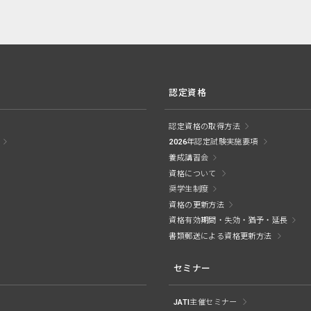
認定資格
認定資格の取得方法
2026年認定試験実施要項
養成講習会
資格について
奨学生制度
資格の更新方法
資格有効期間・失効・猶予・延長
書類郵送による資格更新方法
セミナー
JATI主催セミナー