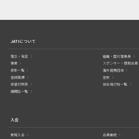
JATIについて
理念・発足
組織・歴代理事長
事業
スポンサー・賛助会員
表彰一覧
海外提携団体
登録商標
定款
貸借対照表
協会発行物一覧
機関誌一覧
入会
新規入会
会員継続