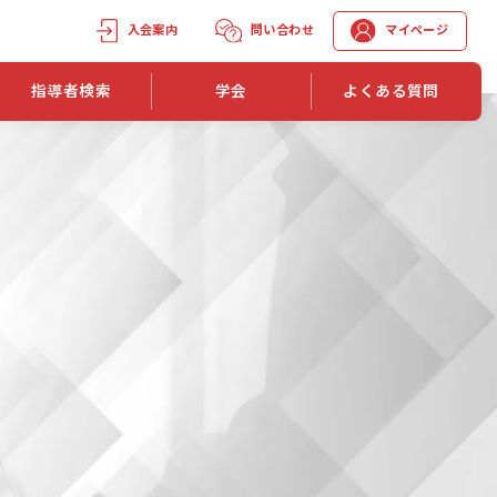
入会案内
問い合わせ
マイページ
指導者検索
学会
よくある質問
学会誌
学会誌「トレーニング指導」
機関誌一覧
単位取得手段
第1巻 第1号
長
第2巻 第1号
マイページでの資格更新方法
第3巻 第1号
第4巻 第1号
外部セミナー継続単位付与制度
第5巻 第1号
第6巻 第1号
第7巻 第1号
第8巻 第1号
投稿規定