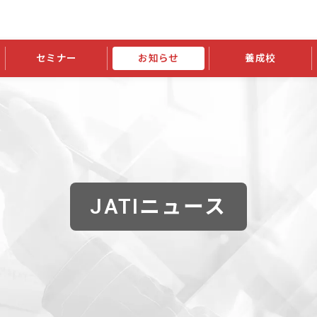
セミナー
お知らせ
養成校
学会大会
JATIの発行物
資格の更新
会員継続
外部セミナー
スポンサー・賛助会員ニュース
申請関連
指導者検索ご利用案内
認定資格および継続単位関係
養成校・養成機関関係
長
学会大会募集要項
学会大会抄録一覧
協会発行物一覧
資格の更新方法
助会員
資格有効期間・失効・猶予・延
方法
書類郵送による資格更新方法
指導者について
JATIニュース