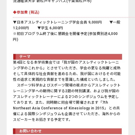
流通経済大学 新松戸キャンパス(千葉県松戸市)
◆参加費 (税込)
▼日本アスレティックトレーニング学会会員 9,000円 ▼一般
12,000円 ▼学生 6,000円
※初日プログラム終了後に懇親会を開催予定(参加費別途4,000
円)
テーマ
第4回となる本学術集会では「我が国のアスレティックトレーニ
ング学のこれから」とさせていただき、学会の更なる飛躍と成熟
そして具体的な社会貢献を進めるため、我が国におけるその可能
性の追求と実践的な貢献までを意識した構成といたしました。
スポーツ科学およびスポーツ現場の視点からアスレティックト
レーニング学への期待に関する2題の特別講演、および我が国の
アスレティックトレーナーによる2つのシンポジュウムを予定し
ております。また、同時期に同会場で開催されます「7th
Northeast Asia Conference of Kinesiology
in 2015」 との共
催による国際シンポジュウムも企画させていただき、海外からの
スピーカーをお招きする予定です。
お問い合わせ