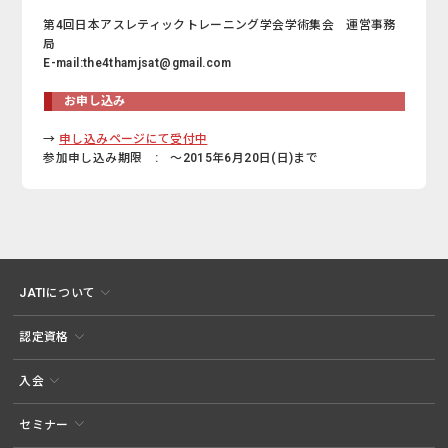
第4回日本アスレティックトレーニング学会学術集会 運営事務
局
E-mail:the4thamjsat@gmail.com
お申し込み
→
申し込みページにて受付中
参加申し込み期限 : ～2015年6月20日(日)まで
JATIについて
認定資格
入会
セミナー