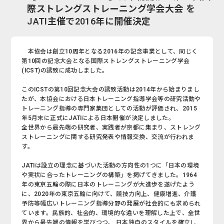
際ストレングストレーニング学会大会 を
JATI主催で2016年に開催決定
本協会は創立10周年となる2016年の記念事業として、同じく
第10回の記念大会となる国際ストレングストレーニング学会
(ICST)の誘致に成功しました。
このICSTの第10回記念大会の誘致活動は2014年から始まりまし
たが、本協会における日本トレーニング指導学会等の研究活動や
トレーニング指導の専門家集団としての活動が評価され、2015
年5月末に正式にJATIによる日本開催が決定しました。
全世界から最先端の研究者、実践者が京都に集まり、ストレング
ストレーニングに関する研究発表や情報交換、交流が行われま
す。
JATIは設立の理念に基づいた活動の方向性の1つに「日本の環境
や実状に合ったトレーニングの構築」を掲げてきました。1964
年の東京五輪の際に日本のトレーニングが大進歩を遂げたよう
に、2020年の東京五輪に向けて、競技力向上、健康増進、介護
予防等幅広いトレーニング指導分野の発展が社会的にも求められ
ています。民族的、社会的、環境的な違いを理解した上で、全世
界から最先端の情報を学びつつ、 日本独自のスタイルを確立し