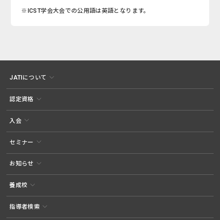
※ICST学会大会での公用語は英語となります。
JATIについて
認定資格
入会
セミナー
お知らせ
養成校
指導者検索