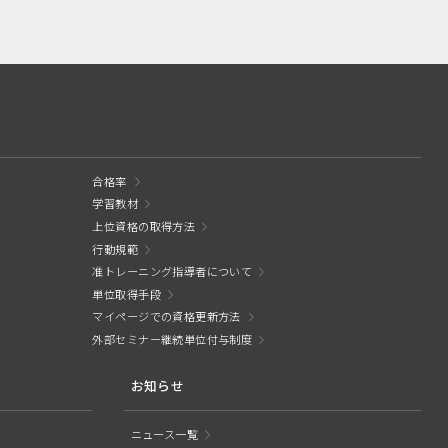
合格率
学習教材
上位資格の取得方法
行動規範
准トレーニング指導者について
単位取得手段
マイページでの資格更新方法
外部セミナー継続単位付与制度
お知らせ
ニュース一覧