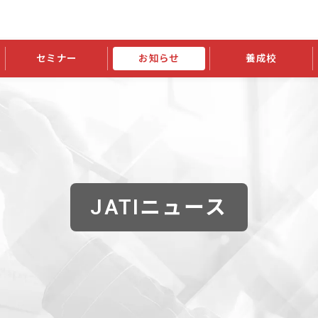
セミナー
お知らせ
養成校
学会大会
JATIの発行物
資格の更新
会員継続
外部セミナー
スポンサー・賛助会員ニュース
申請関連
指導者検索ご利用案内
認定資格および継続単位関係
養成校・養成機関関係
長
学会大会募集要項
学会大会抄録一覧
協会発行物一覧
資格の更新方法
助会員
資格有効期間・失効・猶予・延
方法
書類郵送による資格更新方法
指導者について
JATIニュース