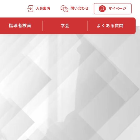
入会案内
問い合わせ
マイページ
指導者検索
学会
よくある質問
学会誌
学会誌「トレーニング指導」
機関誌一覧
単位取得手段
第1巻 第1号
長
第2巻 第1号
マイページでの資格更新方法
第3巻 第1号
第4巻 第1号
外部セミナー継続単位付与制度
第5巻 第1号
第6巻 第1号
第7巻 第1号
第8巻 第1号
投稿規定