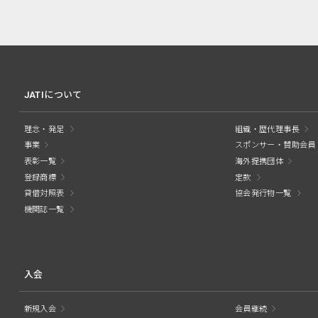
JATIについて
理念・発足
組織・歴代理事長
事業
スポンサー・賛助会員
表彰一覧
海外提携団体
登録商標
定款
貸借対照表
協会発行物一覧
機関誌一覧
入会
新規入会
会員継続