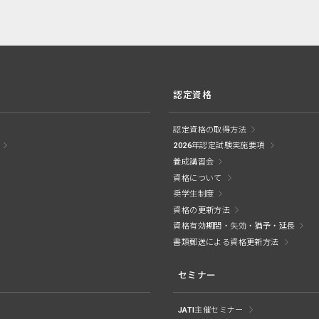
認定資格
認定資格の取得方法
2026年認定試験実施要項
養成講習会
資格について
奨学生制度
資格の更新方法
資格有効期間・失効・猶予・延長
書類郵送による資格更新方法
セミナー
JATI主催セミナー