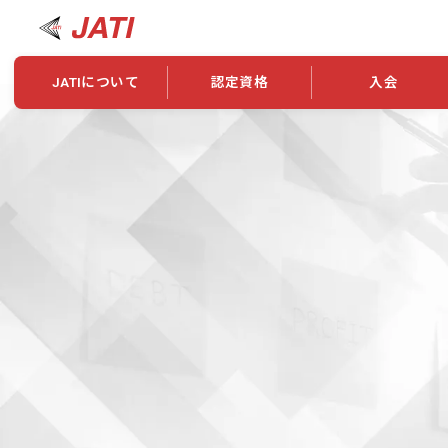
JATIについて
認定資格
入会
JATIについて
資格について
学会概要
新規入会
JATI主催セミナー
ニュース一覧
養成校・養成機関紹介
全国トレーニング指導者検索
入会・継続関係
会員情報変更
養成校・養成機関対象試験
ワークショップ関係
理念・発足
認定資格の取得方法
学会概要
申し合わせ
組織・歴代理事
合格率
その他
事業
2026年認定試験実施要項
学会ニュース
スポンサー・賛
学習教材
表彰一覧
養成講習会
海外提携団体
上位資格の取得
登録商標
資格について
定款
行動規範
貸借対照表
奨学生制度
准トレーニング