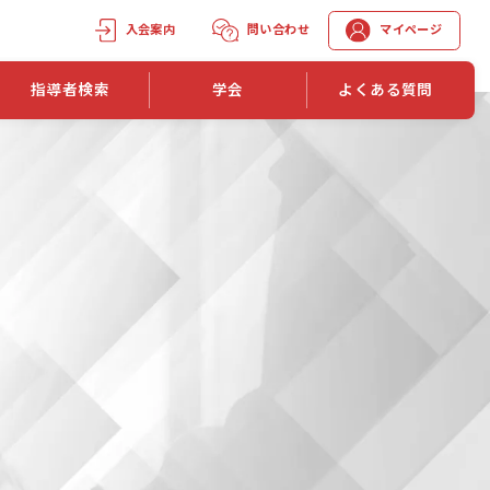
入会案内
問い合わせ
マイページ
指導者検索
学会
よくある質問
学会誌
学会誌「トレーニング指導」
機関誌一覧
単位取得手段
第1巻 第1号
長
第2巻 第1号
マイページでの資格更新方法
第3巻 第1号
第4巻 第1号
外部セミナー継続単位付与制度
第5巻 第1号
第6巻 第1号
第7巻 第1号
第8巻 第1号
投稿規定