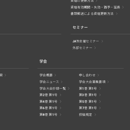
資格の更新方法
資格有効期間・失効・猶予・延長
書類郵送による資格更新方法
セミナー
JATI主催セミナー
外部セミナー
学会
索
学会概要
申し合わせ
学会ニュース
学会大会募集要項
学会大会抄録一覧
第1巻 第1号
第2巻 第1号
第3巻 第1号
第4巻 第1号
第5巻 第1号
第6巻 第1号
第7巻 第1号
第8巻 第1号
投稿規定