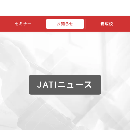
セミナー
お知らせ
養成校
学会大会
JATIの発行物
資格の更新
会員継続
外部セミナー
スポンサー・賛助会員ニュース
申請関連
指導者検索ご利用案内
認定資格および継続単位関係
養成校・養成機関関係
長
学会大会募集要項
学会大会抄録一覧
協会発行物一覧
資格の更新方法
助会員
資格有効期間・失効・猶予・延
方法
書類郵送による資格更新方法
指導者について
JATIニュース