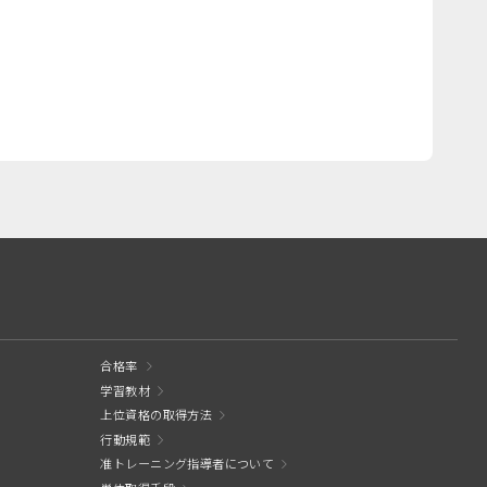
合格率
学習教材
上位資格の取得方法
行動規範
准トレーニング指導者について