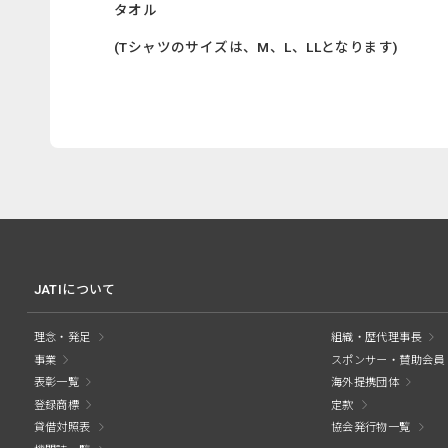
タオル
(Tシャツのサイズは、M、L、LLとなります)
JATIについて
理念・発足
組織・歴代理事長
事業
スポンサー・賛助会員
表彰一覧
海外提携団体
登録商標
定款
貸借対照表
協会発行物一覧