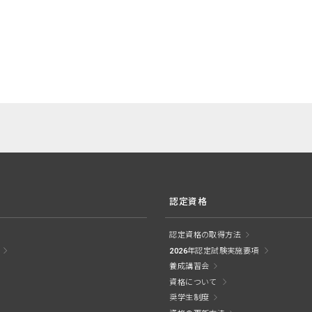
認定資格
認定資格の取得方法
2026年認定試験実施要項
養成講習会
資格について
奨学生制度