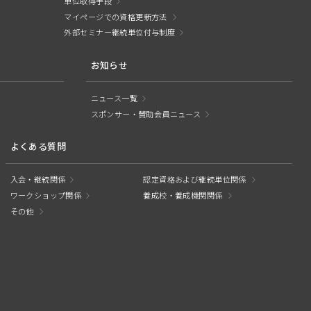
単位取得手段
マイページでの資格更新方法
外部セミナー継続単位付与制度
お知らせ
ニュース一覧
スポンサー・賛助会員ニュース
よくある質問
入会・継続関係
認定資格および継続単位関係
ワークショップ関係
養成校・養成機関関係
その他