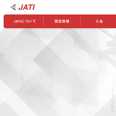
JATIについて
認定資格
入会
JATIについて
資格について
学会概要
新規入会
JATI主催セミナー
ニュース一覧
養成校・養成機関紹介
全国トレーニング指導者検索
入会・継続関係
会員情報変更
養成校・養成機関対象試験
ワークショップ関係
理念・発足
認定資格の取得方法
学会概要
申し合わせ
組織・歴代理事
合格率
その他
事業
2026年認定試験実施要項
学会ニュース
スポンサー・賛
学習教材
表彰一覧
養成講習会
海外提携団体
上位資格の取得
登録商標
資格について
定款
行動規範
貸借対照表
奨学生制度
准トレーニング