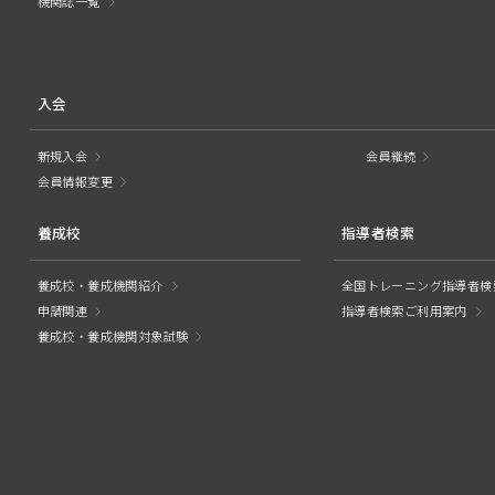
機関誌一覧
入会
新規入会
会員継続
会員情報変更
養成校
指導者検索
養成校・養成機関紹介
全国トレーニング指導者検
申請関連
指導者検索ご利用案内
養成校・養成機関対象試験