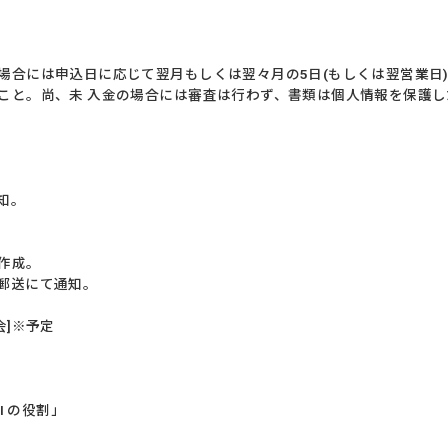
場合には申込日に応じて翌月もしくは翌々月の5日(もしくは翌営業日)
こと。尚、未 入金の場合には審査は行わず、書類は個人情報を保護
知。
作成。
郵送にて通知。
会]※予定
ATI の役割」