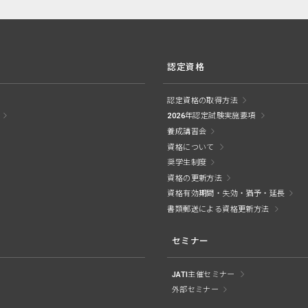
認定資格
認定資格の取得方法
2026年認定試験実施要項
養成講習会
資格について
奨学生制度
資格の更新方法
資格有効期間・失効・猶予・延長
書類郵送による資格更新方法
セミナー
JATI主催セミナー
外部セミナー