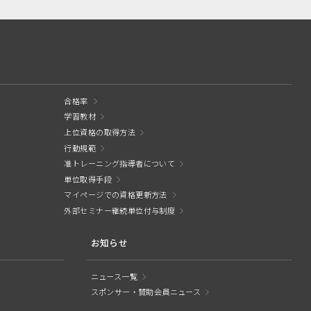
合格率
学習教材
上位資格の取得方法
行動規範
准トレーニング指導者について
単位取得手段
マイページでの資格更新方法
外部セミナー継続単位付与制度
お知らせ
ニュース一覧
スポンサー・賛助会員ニュース