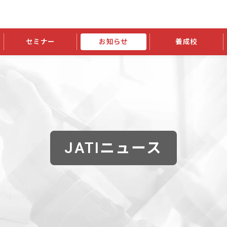
セミナー
お知らせ
養成校
学会大会
JATIの発行物
資格の更新
会員継続
外部セミナー
スポンサー・賛助会員ニュース
申請関連
指導者検索ご利用案内
認定資格および継続単位関係
養成校・養成機関関係
長
学会大会募集要項
学会大会抄録一覧
協会発行物一覧
資格の更新方法
助会員
資格有効期間・失効・猶予・延
方法
書類郵送による資格更新方法
指導者について
JATIニュース