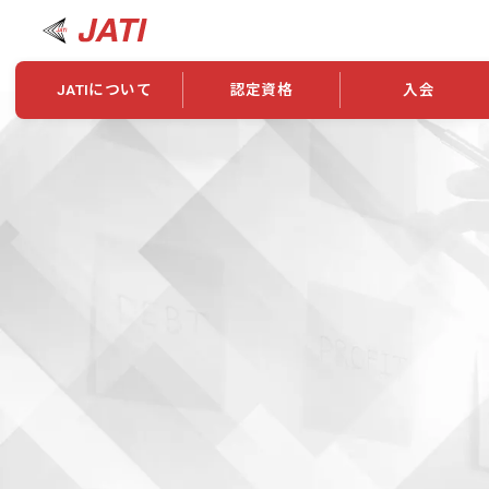
JATIについて
認定資格
入会
JATIについて
資格について
学会概要
新規入会
JATI主催セミナー
ニュース一覧
養成校・養成機関紹介
全国トレーニング指導者検索
入会・継続関係
会員情報変更
養成校・養成機関対象試験
ワークショップ関係
理念・発足
認定資格の取得方法
学会概要
申し合わせ
組織・歴代理事
合格率
その他
事業
2026年認定試験実施要項
学会ニュース
スポンサー・賛
学習教材
表彰一覧
養成講習会
海外提携団体
上位資格の取得
登録商標
資格について
定款
行動規範
貸借対照表
奨学生制度
准トレーニング