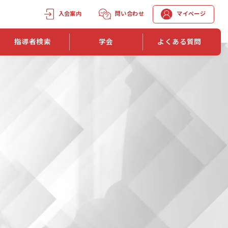
入会案内
問い合わせ
マイページ
指導者検索
学会
よくある質問
学会誌
学会誌「トレーニング指導」
機関誌一覧
単位取得手段
第1巻 第1号
長
第2巻 第1号
マイページでの資格更新方法
第3巻 第1号
第4巻 第1号
外部セミナー継続単位付与制度
第5巻 第1号
第6巻 第1号
第7巻 第1号
第8巻 第1号
投稿規定