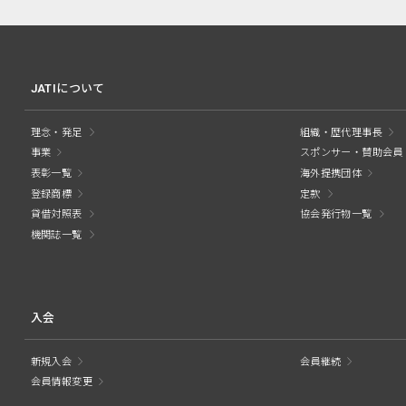
JATIについて
理念・発足
組織・歴代理事長
事業
スポンサー・賛助会員
表彰一覧
海外提携団体
登録商標
定款
貸借対照表
協会発行物一覧
機関誌一覧
入会
新規入会
会員継続
会員情報変更