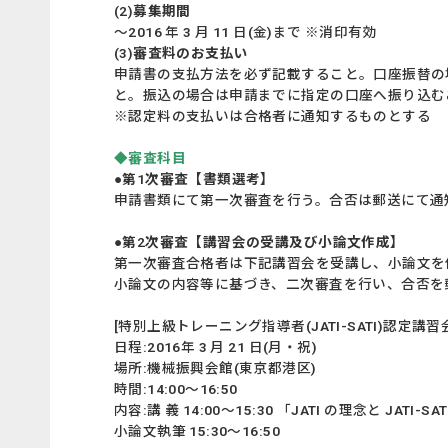
(2)募集期間
～2016 年 3 月 11 日(金)まで ※消印有効
(3)審査料のお支払い
申請書の支払方法を必ず記載すること。口座振替の
と。振込の場合は申請までに指定の口座へ振り込む
※認定料の支払いは合格者に通知するものとする
◆審査科目
●第1次審査【書類選考】
申請書類にて第一次審査を行う。合否は郵送にて通
●第2次審査【講習会の受講及び小論文作成】
第一次審査合格者は下記講習会を受講し、小論文を
小論文の内容等に基づき、二次審査を行い、合否を
[特別上級トレーニング指導者(JATI-SATI)認定講習
日程:2016年 3 月 21 日(月・祝)
場所:機械振興会館(東京都港区)
時間:14:00～16:50
内容:講 義 14:00～15:30 「JATI の理念と JATI-S
小論文執筆 15:30～16:50