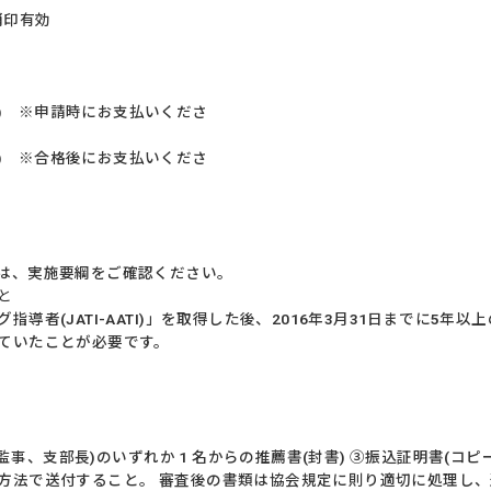
消印有効
税)
※申請時にお支払いくださ
税)
※合格後にお支払いくださ
は、実施要綱をご確認ください。
と
導者(JATI-AATI)」を取得した後、2016年3月31日までに5
ていたことが必要です。
と
と
、監事、支部長)のいずれか 1 名からの推薦書(封書) ③振込証明書(コ
方法で送付すること。 審査後の書類は協会規定に則り適切に処理し