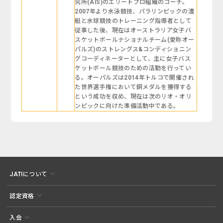
究所(AIS)のエリートプロ組織のコーチ。
2007年より水泳競技、パラリンピックの漕
艇と水球競技のトレーニング指導者として
従事した後、現在はオーストラリア女子バ
スケットボールナショナルチーム(愛称オー
パルズ)のストレングス&コンディショニン
グコーディネーターとして、主に女子バス
ケットボール競技のための活動を行ってい
る。オーパルズは2014年トルコで開催され
た世界選手権において銅メダルを獲得する
という成功を収め、現在は次のリオ・オリ
ンピックに向けた準備活動中である。
JATIについて
認定資格
入会