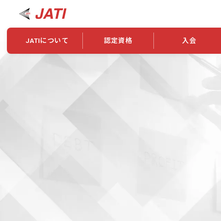
JATIについて
認定資格
入会
JATIについて
資格について
学会概要
新規入会
JATI主催セミナー
ニュース一覧
養成校・養成機関紹介
全国トレーニング指導者検索
入会・継続関係
会員情報変更
養成校・養成機関対象試験
ワークショップ関係
理念・発足
認定資格の取得方法
学会概要
申し合わせ
組織・歴代理事
合格率
その他
事業
2026年認定試験実施要項
学会ニュース
スポンサー・賛
学習教材
表彰一覧
養成講習会
海外提携団体
上位資格の取得
登録商標
資格について
定款
行動規範
貸借対照表
奨学生制度
准トレーニング