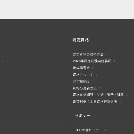
認定資格
認定資格の取得方法
2026年認定試験実施要項
養成講習会
資格について
奨学生制度
資格の更新方法
資格有効期間・失効・猶予・延長
書類郵送による資格更新方法
セミナー
JATI主催セミナー