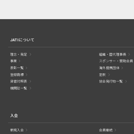
JATIについて
理念・発足
組織・歴代理事長
事業
スポンサー・賛助会員
表彰一覧
海外提携団体
登録商標
定款
貸借対照表
協会発行物一覧
機関誌一覧
入会
新規入会
会員継続