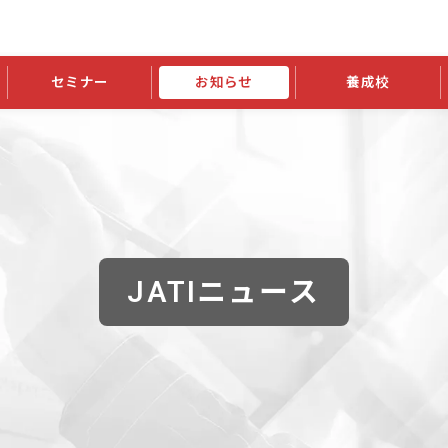
セミナー
お知らせ
養成校
学会大会
JATIの発行物
資格の更新
会員継続
外部セミナー
スポンサー・賛助会員ニュース
申請関連
指導者検索ご利用案内
認定資格および継続単位関係
養成校・養成機関関係
長
学会大会募集要項
学会大会抄録一覧
協会発行物一覧
資格の更新方法
助会員
資格有効期間・失効・猶予・延
方法
書類郵送による資格更新方法
指導者について
JATIニュース