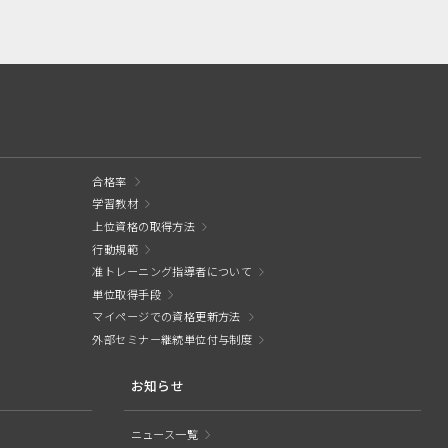
合格率
学習教材
上位資格の取得方法
行動規範
准トレーニング指導者について
単位取得手段
マイページでの資格更新方法
外部セミナー継続単位付与制度
お知らせ
ニュース一覧