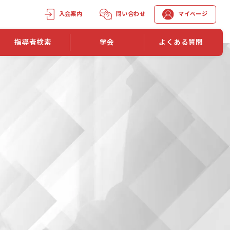
入会案内
問い合わせ
マイページ
指導者検索
学会
よくある質問
学会誌
学会誌「トレーニング指導」
機関誌一覧
単位取得手段
第1巻 第1号
長
第2巻 第1号
マイページでの資格更新方法
第3巻 第1号
第4巻 第1号
外部セミナー継続単位付与制度
第5巻 第1号
第6巻 第1号
第7巻 第1号
第8巻 第1号
投稿規定