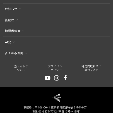
お知らせ
養成校
指導者検索
学会
よくある質問
当サイトに
プライバシー
特定商取引法に
ついて
ポリシー
基づく表示
事務局：〒106-0041 東京都港区麻布台3-5-5-907
TEL:03-6277-7712 (平日10時～15時)