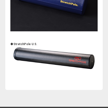
◆StretchPole U.S.