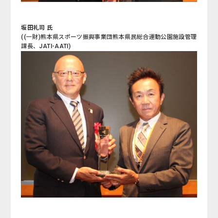
坂田礼司 氏
((一財)熊本県スポーツ振興事業団熊本県民総合運動公園施設管理
課長、JATI-AATI)