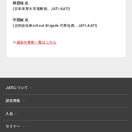
岡田隆 氏
(日本体育大学准教授、JATI-AATI)
守田誠 氏
(合同会社Workout Brigade 代表社員、JATI-AATI)
※
過去の表彰一覧はこちら
JATIについて
認定資格
入会
セミナー