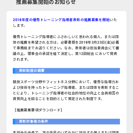
推薦募集開始のお知らせ
2018年度の優秀トレーニング指導者表彰の推薦募集を開始
いた
します。
優秀トレーニング指導者にふさわしいと思われる個人、または団
体の推薦を希望される方は、必要書類を2018年3月23日(金)必着
で事務局までお送りください。なお、表彰者は担当委員会にて審
議の上、理事会の承認を経て決定し、第12回総会 において発表
されます。
表彰制度の概要
競技スポーツ分野やフィットネス分野において、優秀な指導力お
よび技術を持ったトレーニング指導者、または団体を表彰するこ
とにより、トレーニング指導者の社会的地位の向上と会員相互の
資質向上を図ることを目的として策定された制度です。
【推薦募集要項ダウンロード】
表彰対象者の条件
本協会の会員で、次の各号のいずれかに該当する個人または団体