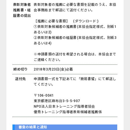
表彰対象者
表彰対象者の推薦に必要な書類を記載のうえ、本協
推薦書・経
会事務局まで郵送にて送付ください。
歴書の提出
【推薦に必要な書類】 (ダウンロード:
)
①表彰対象候補者の推薦書(本協会指定様式、別紙1
あるいは2)
②表彰対象候補者の経歴書(本協会指定様式、別紙3
あるいは4)
※申請書類の送付を希望される場合は、本協会まで
ご連絡ください。
締め切り
2018年3月23日(金)必着
送付先
申請書類一式を下記あてに「簡易書留」にて郵送し
てください。
〒106-0041
東京都港区麻布台3-5-5-907
NPO法人日本トレーニング指導者協会
優秀トレーニング指導者表彰候補者推薦係
審査の結果と通知