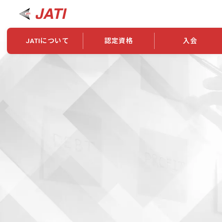
JATIについて
認定資格
入会
JATIについて
資格について
学会概要
新規入会
JATI主催セミナー
ニュース一覧
養成校・養成機関紹介
全国トレーニング指導者検索
入会・継続関係
会員情報変更
養成校・養成機関対象試験
ワークショップ関係
理念・発足
認定資格の取得方法
学会概要
申し合わせ
組織・歴代理事
合格率
その他
事業
2026年認定試験実施要項
学会ニュース
スポンサー・賛
学習教材
表彰一覧
養成講習会
海外提携団体
上位資格の取得
登録商標
資格について
定款
行動規範
貸借対照表
奨学生制度
准トレーニング