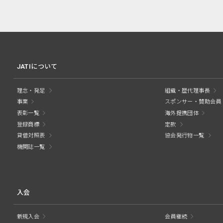
JATIについて
理念・発足
組織・歴代理事長
事業
スポンサー・賛助会員
表彰一覧
海外提携団体
登録商標
定款
貸借対照表
協会発行物一覧
機関誌一覧
入会
新規入会
会員継続