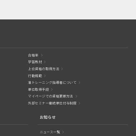
合格率
学習教材
上位資格の取得方法
行動規範
准トレーニング指導者について
単位取得手段
マイページでの資格更新方法
外部セミナー継続単位付与制度
お知らせ
ニュース一覧