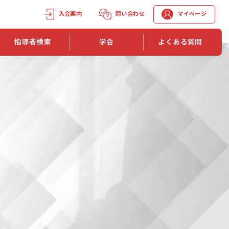
入会案内
問い合わせ
マイページ
指導者検索
学会
よくある質問
学会誌
学会誌「トレーニング指導」
機関誌一覧
単位取得手段
第1巻 第1号
長
第2巻 第1号
マイページでの資格更新方法
第3巻 第1号
第4巻 第1号
外部セミナー継続単位付与制度
第5巻 第1号
第6巻 第1号
第7巻 第1号
第8巻 第1号
投稿規定