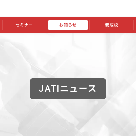
セミナー
お知らせ
養成校
学会大会
JATIの発行物
資格の更新
会員継続
外部セミナー
スポンサー・賛助会員ニュース
申請関連
指導者検索ご利用案内
認定資格および継続単位関係
養成校・養成機関関係
長
学会大会募集要項
学会大会抄録一覧
協会発行物一覧
資格の更新方法
助会員
資格有効期間・失効・猶予・延
方法
書類郵送による資格更新方法
指導者について
JATIニュース