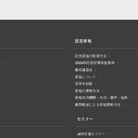
認定資格
認定資格の取得方法
2026年認定試験実施要項
養成講習会
資格について
奨学生制度
資格の更新方法
資格有効期間・失効・猶予・延長
書類郵送による資格更新方法
セミナー
JATI主催セミナー