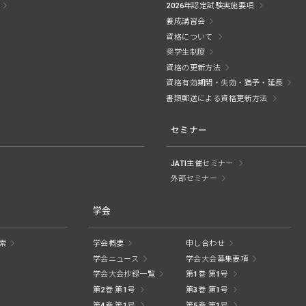
2026年認定試験実施要項
養成講習会
資格について
奨学生制度
資格の更新方法
資格有効期間・失効・猶予・延長
書類郵送による資格更新方法
セミナー
JATI主催セミナー
外部セミナー
学会
索
学会概要
申し合わせ
学会ニュース
学会大会募集要項
学会大会抄録一覧
第1巻 第1号
第2巻 第1号
第3巻 第1号
第4巻 第1号
第5巻 第1号