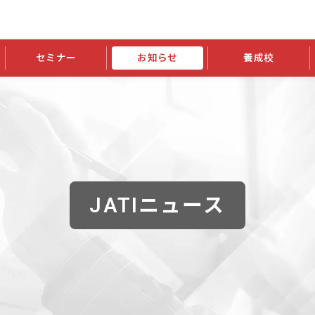
セミナー
お知らせ
養成校
学会大会
JATIの発行物
資格の更新
会員継続
外部セミナー
スポンサー・賛助会員ニュース
申請関連
指導者検索ご利用案内
認定資格および継続単位関係
養成校・養成機関関係
長
学会大会募集要項
学会大会抄録一覧
協会発行物一覧
資格の更新方法
助会員
資格有効期間・失効・猶予・延
方法
書類郵送による資格更新方法
指導者について
JATIニュース