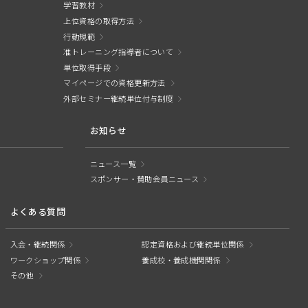
学習教材
上位資格の取得方法
行動規範
准トレーニング指導者について
単位取得手段
マイページでの資格更新方法
外部セミナー継続単位付与制度
お知らせ
ニュース一覧
スポンサー・賛助会員ニュース
よくある質問
入会・継続関係
認定資格および継続単位関係
ワークショップ関係
養成校・養成機関関係
その他