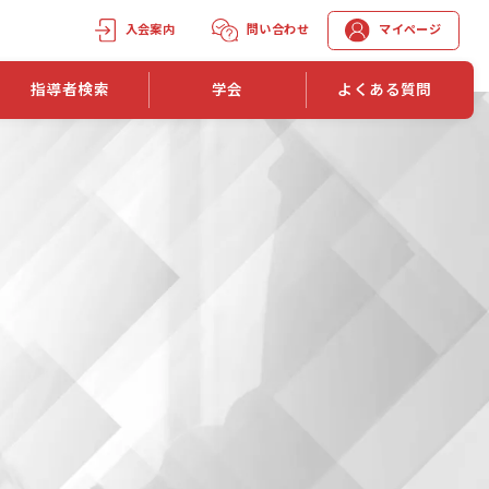
入会案内
問い合わせ
マイページ
指導者検索
学会
よくある質問
学会誌
学会誌「トレーニング指導」
機関誌一覧
単位取得手段
第1巻 第1号
長
第2巻 第1号
マイページでの資格更新方法
第3巻 第1号
第4巻 第1号
外部セミナー継続単位付与制度
第5巻 第1号
第6巻 第1号
第7巻 第1号
第8巻 第1号
投稿規定