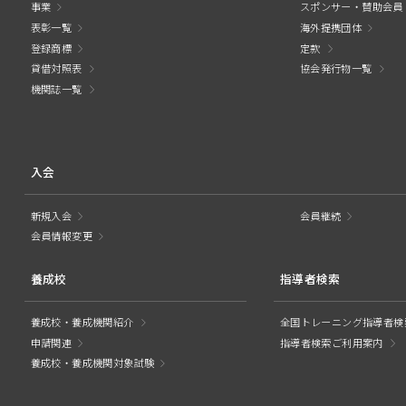
事業
スポンサー・賛助会員
表彰一覧
海外提携団体
登録商標
定款
貸借対照表
協会発行物一覧
機関誌一覧
入会
新規入会
会員継続
会員情報変更
養成校
指導者検索
養成校・養成機関紹介
全国トレーニング指導者検
申請関連
指導者検索ご利用案内
養成校・養成機関対象試験