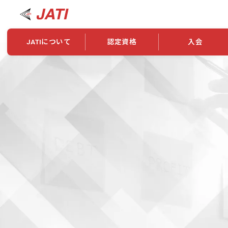
JATIについて
認定資格
入会
JATIについて
資格について
学会概要
新規入会
JATI主催セミナー
ニュース一覧
養成校・養成機関紹介
全国トレーニング指導者検索
入会・継続関係
会員情報変更
養成校・養成機関対象試験
ワークショップ関係
理念・発足
認定資格の取得方法
学会概要
申し合わせ
組織・歴代理事
合格率
その他
事業
2026年認定試験実施要項
学会ニュース
スポンサー・賛
学習教材
表彰一覧
養成講習会
海外提携団体
上位資格の取得
登録商標
資格について
定款
行動規範
貸借対照表
奨学生制度
准トレーニング