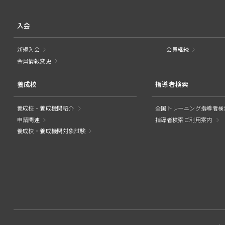
入会
新規入会
会員継続
会員情報変更
養成校
指導者検索
養成校・養成機関紹介
全国トレーニング指導者検
申請関連
指導者検索ご利用案内
養成校・養成機関対象試験