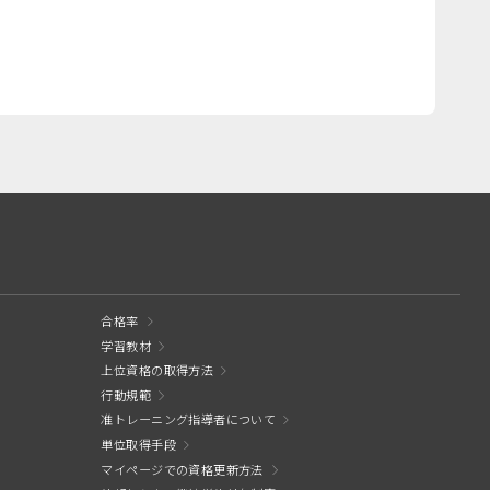
合格率
学習教材
上位資格の取得方法
行動規範
准トレーニング指導者について
単位取得手段
マイページでの資格更新方法