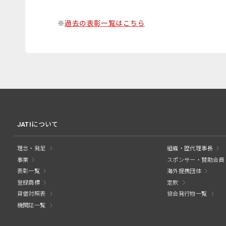
※
過去の表彰一覧はこちら
JATIについて
理念・発足
組織・歴代理事長
事業
スポンサー・賛助会員
表彰一覧
海外提携団体
登録商標
定款
貸借対照表
協会発行物一覧
機関誌一覧