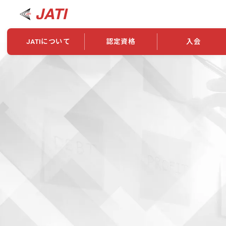
JATIについて
認定資格
入会
JATIについて
資格について
学会概要
新規入会
JATI主催セミナー
ニュース一覧
養成校・養成機関紹介
全国トレーニング指導者検索
入会・継続関係
会員情報変更
養成校・養成機関対象試験
ワークショップ関係
理念・発足
認定資格の取得方法
学会概要
申し合わせ
組織・歴代理事
合格率
その他
事業
2026年認定試験実施要項
学会ニュース
スポンサー・賛
学習教材
表彰一覧
養成講習会
海外提携団体
上位資格の取得
登録商標
資格について
定款
行動規範
貸借対照表
奨学生制度
准トレーニング