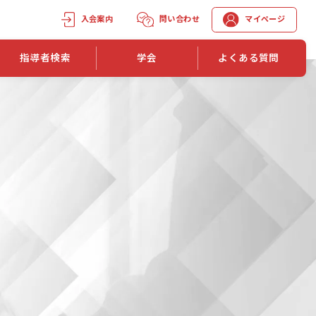
入会案内
問い合わせ
マイページ
指導者検索
学会
よくある質問
学会誌
学会誌「トレーニング指導」
機関誌一覧
単位取得手段
第1巻 第1号
長
第2巻 第1号
マイページでの資格更新方法
第3巻 第1号
第4巻 第1号
外部セミナー継続単位付与制度
第5巻 第1号
第6巻 第1号
第7巻 第1号
第8巻 第1号
投稿規定