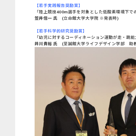
【若手実践報告奨励賞】
「陸上競技400m選手を対象とした低酸素環境下
笠井信一 氏
(立命館大学大学院 ※発表時)
【若手科学的研究奨励賞】
「幼児に対するコーディネーション運動が走・跳能
井川貴裕 氏
(至誠館大学ライフデザイン学部 助教、JA