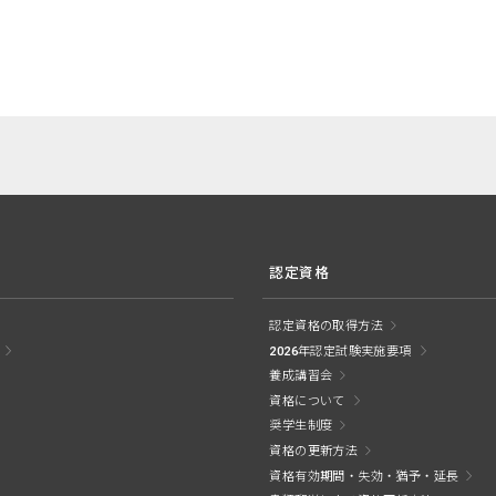
認定資格
認定資格の取得方法
2026年認定試験実施要項
養成講習会
資格について
奨学生制度
資格の更新方法
資格有効期間・失効・猶予・延長