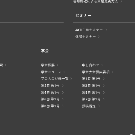
書類郵送による資格更新方法
セミナー
JATI主催セミナー
外部セミナー
学会
索
学会概要
申し合わせ
学会ニュース
学会大会募集要項
学会大会抄録一覧
第1巻 第1号
第2巻 第1号
第3巻 第1号
第4巻 第1号
第5巻 第1号
第6巻 第1号
第7巻 第1号
第8巻 第1号
投稿規定