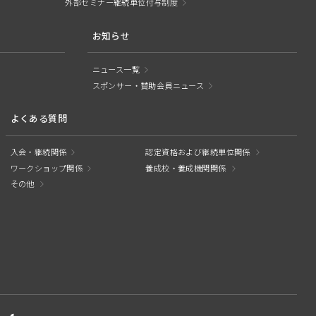
外部セミナー継続単位付与制度
お知らせ
ニュース一覧
スポンサー・賛助会員ニュース
よくある質問
入会・継続関係
認定資格および継続単位関係
ワークショップ関係
養成校・養成機関関係
その他