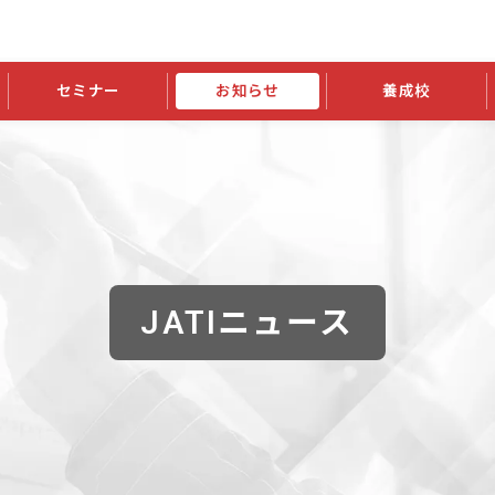
セミナー
お知らせ
養成校
学会大会
JATIの発行物
資格の更新
会員継続
外部セミナー
スポンサー・賛助会員ニュース
申請関連
指導者検索ご利用案内
認定資格および継続単位関係
養成校・養成機関関係
長
学会大会募集要項
学会大会抄録一覧
協会発行物一覧
資格の更新方法
助会員
資格有効期間・失効・猶予・延
方法
書類郵送による資格更新方法
指導者について
JATIニュース