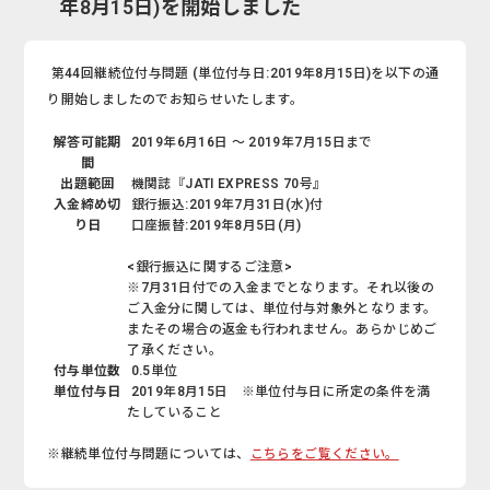
年8月15日)を開始しました
第44回継続位付与問題 (単位付与日:2019年8月15日)を以下の通
り開始しましたのでお知らせいたします。
解答可能期
2019年6月16日 ～ 2019年7月15日まで
間
出題範囲
機関誌『JATI EXPRESS 70号』
入金締め切
銀行振込:2019年7月31日(水)付
り日
口座振替:2019年8月5日(月)
<銀行振込に関するご注意>
※7月31日付での入金までとなります。それ以後の
ご入金分に関しては、単位付与対象外となります。
またその場合の返金も行われません。あらかじめご
了承ください。
付与単位数
0.5単位
単位付与日
2019年8月15日 ※単位付与日に所定の条件を満
たしていること
※継続単位付与問題については、
こちらをご覧ください。