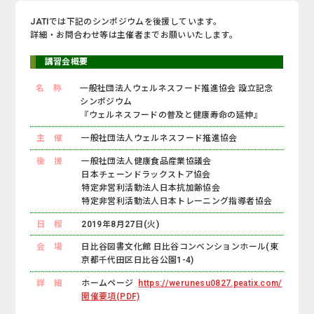
JATIでは下記のシンポジウムを後援しています。
詳細・お問合わせ等は主催者までお願いいたします。
講習会概要
名 称
一般社団法人ウェルネスフード推進協会 設立記念
シンポジウム
『ウェルネスフードの普及と健康寿命の延伸』
主 催
一般社団法人ウェルネスフード推進協会
後 援
一般社団法人健康食品産業協議会
日本チェーンドラックストア協会
特定非営利活動法人日本抗加齢協会
特定非営利活動法人日本トレーニング指導者協会
日 程
2019年8月27日(火)
会 場
日比谷図書文化館 日比谷コンベンションホール(東
京都千代田区日比谷公園1-4)
詳 細
ホームページ
https://werunesu0827.peatix.com/
開催要項(PDF)