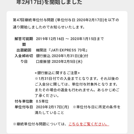
年2月17日)を開始しました
第47回継続単位付与問題 (単位付与日:2020年2月17日)を以下の
通り開始しましたのでお知らせいたします。
解答可能期
2019年12月16日 ～ 2020年1月15日まで
間
出題範囲
機関誌『JATI EXPRESS 73号』
入金締め切
銀行振込:2020年1月31日(金)付
り日
口座振替:2020年2月5日(水)
<銀行振込に関するご注意>
※1月31日付での入金までとなります。それ以後の
ご入金分に関しては、単位付与対象外となります。
またその場合の返金も行われません。あらかじめご
了承ください。
付与単位数
0.5単位
単位付与日
2020年2月17日(月) ※単位付与日に所定の条件を
満たしていること
※継続単位付与問題については、
こちらをご覧ください。