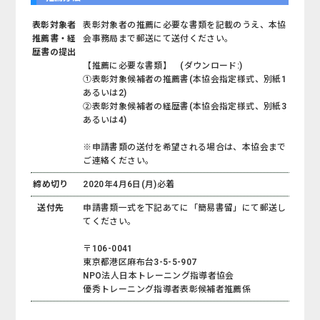
表彰対象者
表彰対象者の推薦に必要な書類を記載のうえ、本協
推薦書・経
会事務局まで郵送にて送付ください。
歴書の提出
【推薦に必要な書類】 (ダウンロード:
)
①表彰対象候補者の推薦書(本協会指定様式、別紙1
あるいは2)
②表彰対象候補者の経歴書(本協会指定様式、別紙3
あるいは4)
※申請書類の送付を希望される場合は、本協会まで
ご連絡ください。
締め切り
2020年4月6日(月)必着
送付先
申請書類一式を下記あてに「簡易書留」にて郵送し
てください。
〒106-0041
東京都港区麻布台3-5-5-907
NPO法人日本トレーニング指導者協会
優秀トレーニング指導者表彰候補者推薦係