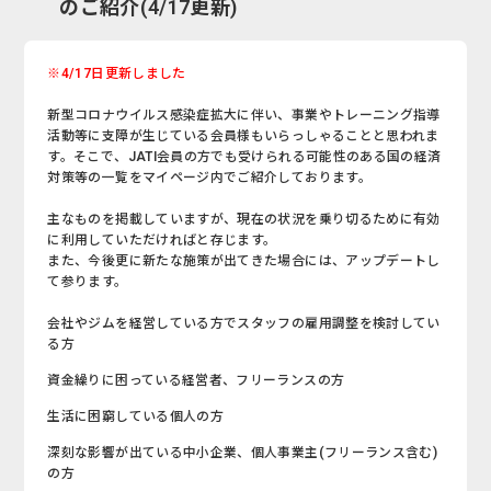
のご紹介(4/17更新)
※4/17日更新しました
新型コロナウイルス感染症拡大に伴い、事業やトレーニング指導
活動等に支障が生じている会員様もいらっしゃることと思われま
す。そこで、JATI会員の方でも受けられる可能性のある国の経済
対策等の一覧をマイページ内でご紹介しております。
主なものを掲載していますが、現在の状況を乗り切るために有効
に利用していただければと存じます。
また、今後更に新たな施策が出てきた場合には、アップデートし
て参ります。
会社やジムを経営している方でスタッフの雇用調整を検討してい
る方
資金繰りに困っている経営者、フリーランスの方
生活に困窮している個人の方
深刻な影響が出ている中小企業、個人事業主(フリーランス含む)
の方