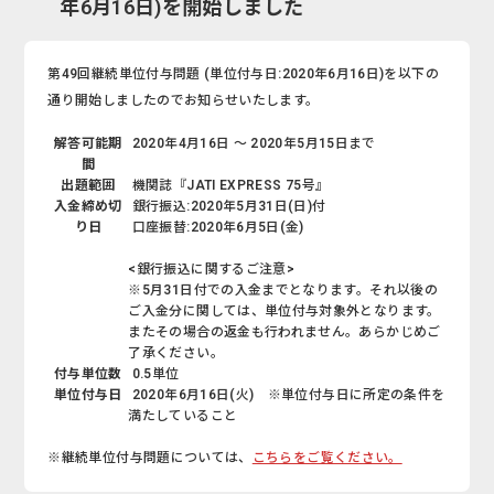
年6月16日)を開始しました
第49回継続単位付与問題 (単位付与日:2020年6月16日)を以下の
通り開始しましたのでお知らせいたします。
解答可能期
2020年4月16日 ～ 2020年5月15日まで
間
出題範囲
機関誌『JATI EXPRESS 75号』
入金締め切
銀行振込:2020年5月31日(日)付
り日
口座振替:2020年6月5日(金)
<銀行振込に関するご注意>
※5月31日付での入金までとなります。それ以後の
ご入金分に関しては、単位付与対象外となります。
またその場合の返金も行われません。あらかじめご
了承ください。
付与単位数
0.5単位
単位付与日
2020年6月16日(火) ※単位付与日に所定の条件を
満たしていること
※継続単位付与問題については、
こちらをご覧ください。