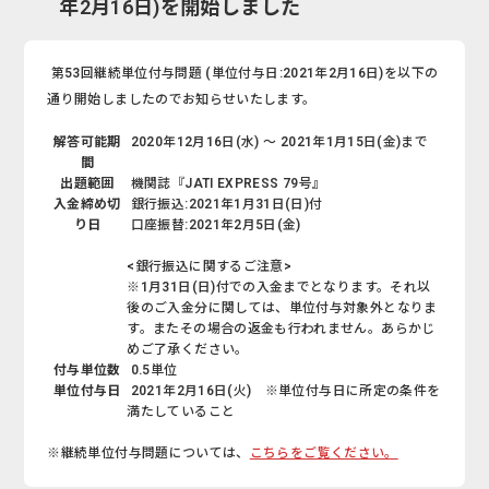
年2月16日)を開始しました
第53回継続単位付与問題 (単位付与日:2021年2月16日)を以下の
通り開始しましたのでお知らせいたします。
解答可能期
2020年12月16日(水) ～ 2021年1月15日(金)まで
間
出題範囲
機関誌『JATI EXPRESS 79号』
入金締め切
銀行振込:2021年1月31日(日)付
り日
口座振替:2021年2月5日(金)
<銀行振込に関するご注意>
※1月31日(日)付での入金までとなります。それ以
後のご入金分に関しては、単位付与対象外となりま
す。またその場合の返金も行われません。あらかじ
めご了承ください。
付与単位数
0.5単位
単位付与日
2021年2月16日(火) ※単位付与日に所定の条件を
満たしていること
※継続単位付与問題については、
こちらをご覧ください。