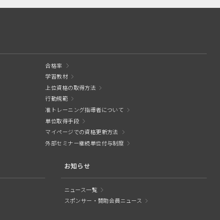
合格率
学習教材
上位資格の取得方法
行動規範
准トレーニング指導者について
単位取得手段
マイページでの資格更新方法
外部セミナー継続単位付与制度
お知らせ
ニュース一覧
スポンサー・賛助会員ニュース