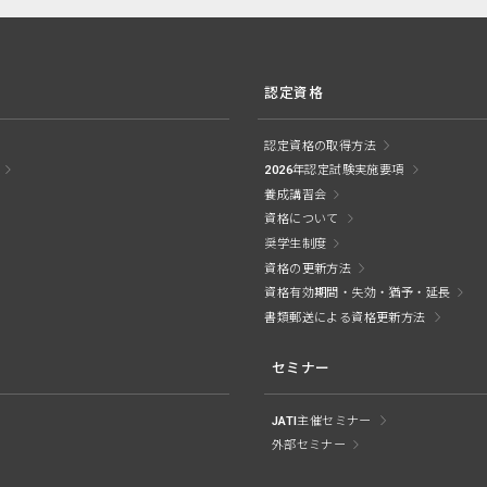
認定資格
認定資格の取得方法
2026年認定試験実施要項
養成講習会
資格について
奨学生制度
資格の更新方法
資格有効期間・失効・猶予・延長
書類郵送による資格更新方法
セミナー
JATI主催セミナー
外部セミナー