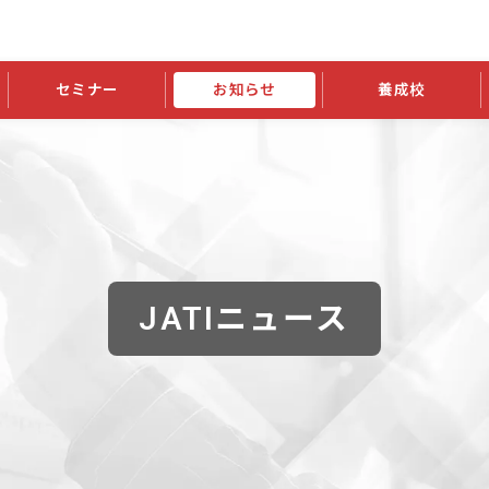
セミナー
お知らせ
養成校
学会大会
JATIの発行物
資格の更新
会員継続
外部セミナー
スポンサー・賛助会員ニュース
申請関連
指導者検索ご利用案内
認定資格および継続単位関係
養成校・養成機関関係
長
学会大会募集要項
学会大会抄録一覧
協会発行物一覧
資格の更新方法
助会員
資格有効期間・失効・猶予・延
方法
書類郵送による資格更新方法
指導者について
JATIニュース