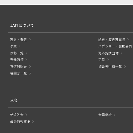
JATIについて
理念・発足
組織・歴代理事長
事業
スポンサー・賛助会員
表彰一覧
海外提携団体
登録商標
定款
貸借対照表
協会発行物一覧
機関誌一覧
入会
新規入会
会員継続
会員情報変更