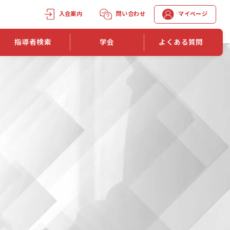
入会案内
問い合わせ
マイページ
指導者検索
学会
よくある質問
学会誌
学会誌「トレーニング指導」
機関誌一覧
単位取得手段
第1巻 第1号
長
第2巻 第1号
マイページでの資格更新方法
第3巻 第1号
第4巻 第1号
外部セミナー継続単位付与制度
第5巻 第1号
第6巻 第1号
第7巻 第1号
第8巻 第1号
投稿規定