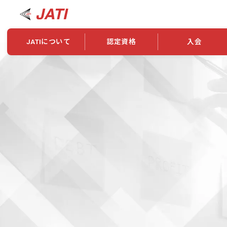
JATIについて
認定資格
入会
JATIについて
資格について
学会概要
新規入会
JATI主催セミナー
ニュース一覧
養成校・養成機関紹介
全国トレーニング指導者検索
入会・継続関係
会員情報変更
養成校・養成機関対象試験
ワークショップ関係
理念・発足
認定資格の取得方法
学会概要
申し合わせ
組織・歴代理事
合格率
その他
事業
2026年認定試験実施要項
学会ニュース
スポンサー・賛
学習教材
表彰一覧
養成講習会
海外提携団体
上位資格の取得
登録商標
資格について
定款
行動規範
貸借対照表
奨学生制度
准トレーニング