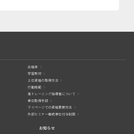
合格率
学習教材
上位資格の取得方法
行動規範
准トレーニング指導者について
単位取得手段
マイページでの資格更新方法
外部セミナー継続単位付与制度
お知らせ