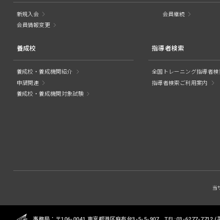
新規入会
会員継続
会員情報変更
養成校
指導者検索
養成校・養成機関紹介
全国トレーニング指導者検
申請関連
指導者検索ご利用案内
養成校・養成機関対象試験
当
事務局：〒106-0041 東京都港区麻布台3-5-5-907
TEL:03-6277-7712