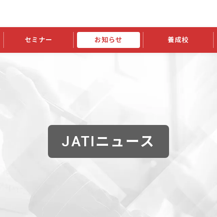
セミナー
お知らせ
養成校
学会大会
JATIの発行物
資格の更新
会員継続
外部セミナー
スポンサー・賛助会員ニュース
申請関連
指導者検索ご利用案内
認定資格および継続単位関係
養成校・養成機関関係
長
学会大会募集要項
学会大会抄録一覧
協会発行物一覧
資格の更新方法
助会員
資格有効期間・失効・猶予・延
方法
書類郵送による資格更新方法
指導者について
JATIニュース