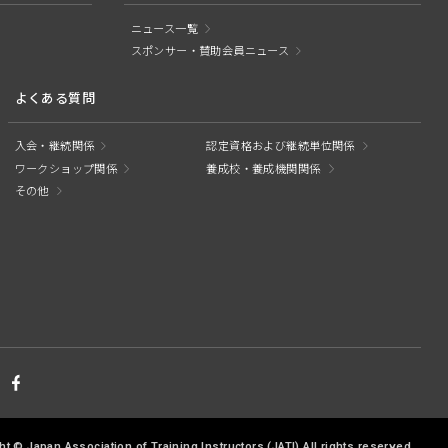
ニュース一覧
スポンサー・賛助会員ニュース
よくある質問
入会・継続関係
認定資格および継続単位関係
ワークショップ関係
養成校・養成機関関係
その他
ht © Japan Association of Training Instructors
(JATI) All rights reserved.