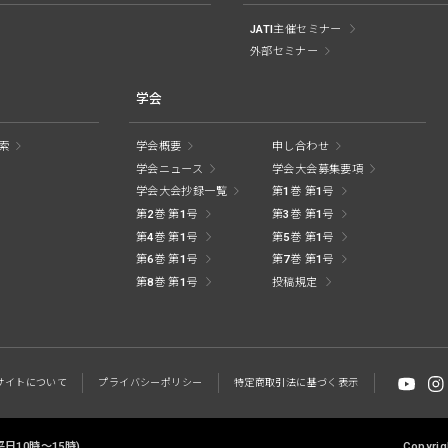
JATI主催セミナー
外部セミナー
学会
索
学会概要
申し合わせ
学会ニュース
学会大会募集要項
学会大会抄録一覧
第1巻 第1号
第2巻 第1号
第3巻 第1号
第4巻 第1号
第5巻 第1号
第6巻 第1号
第7巻 第1号
第8巻 第1号
投稿規定
サイトに
ついて
プライバシー
ポリシー
特定商取引法に
基づく表示
 (平日10時～15時)
Copyrig