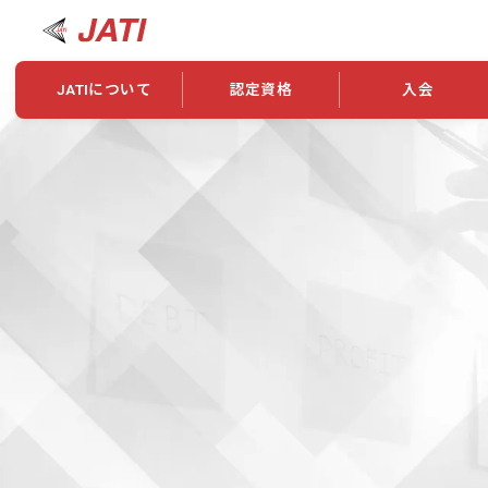
JATIについて
認定資格
入会
JATIについて
資格について
学会概要
新規入会
JATI主催セミナー
ニュース一覧
養成校・養成機関紹介
全国トレーニング指導者検索
入会・継続関係
会員情報変更
養成校・養成機関対象試験
ワークショップ関係
理念・発足
認定資格の取得方法
学会概要
申し合わせ
組織・歴代理事
合格率
その他
事業
2026年認定試験実施要項
学会ニュース
スポンサー・賛
学習教材
表彰一覧
養成講習会
海外提携団体
上位資格の取得
登録商標
資格について
定款
行動規範
貸借対照表
奨学生制度
准トレーニング