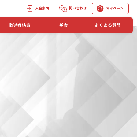
入会案内
問い合わせ
マイページ
指導者検索
学会
よくある質問
学会誌
学会誌「トレーニング指導」
機関誌一覧
単位取得手段
第1巻 第1号
長
第2巻 第1号
マイページでの資格更新方法
第3巻 第1号
第4巻 第1号
外部セミナー継続単位付与制度
第5巻 第1号
第6巻 第1号
第7巻 第1号
第8巻 第1号
投稿規定