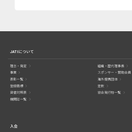
JATIについて
理念・発足
組織・歴代理事長
事業
スポンサー・賛助会員
表彰一覧
海外提携団体
登録商標
定款
貸借対照表
協会発行物一覧
機関誌一覧
入会