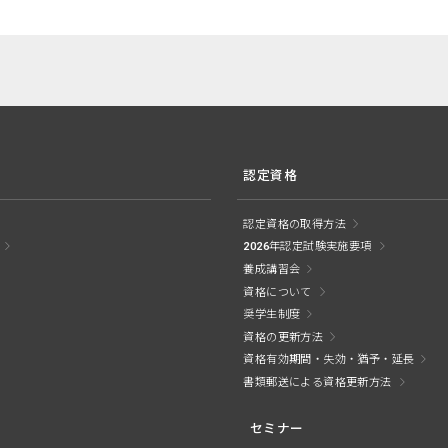
認定資格
認定資格の取得方法
2026年認定試験実施要項
養成講習会
資格について
奨学生制度
資格の更新方法
資格有効期間・失効・猶予・延長
書類郵送による資格更新方法
セミナー