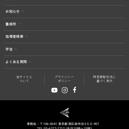
お知らせ
養成校
指導者検索
学会
よくある質問
当サイトに
プライバシー
特定商取引法に
ついて
ポリシー
基づく表示
事務局：〒106-0041 東京都港区麻布台3-5-5-907
TEL:03-6277-7712 (平日10時～15時)