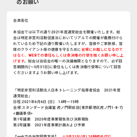
のお願い
会員各位
本協会では以下の通り2021年度通常総会を開催いたします。総
会は特定非営利活動促進法においてリアルでの開催が義務付けら
れているため下記の通り開催いたしますが、皆様やご家族様、皆
様のクライアント様の健康を守るために
会場にお越しになるので
はなく、WEBでの委任もしくは表決権の行使を強くお願い申し上
げます
。総会は当協会の唯一の決議機関となりますので、必ず回
答期間内(～5月31日)に委任もしくは表決権行使等について回答
くださいますようお願い申し上げます。
「特定非営利活動法人日本トレーニング指導者協会 2021年度
通常総会」
日程:2021年6月6日 (日) 14時～15時
会場:スタンダード会議室 虎ノ門駅前店(東京都港区虎ノ門1-8-7)
<審議事項>
第1号議案 2020年度事業報告及び決算報告
第2号議案 2021年度事業計画および予算
【webでの出欠回答方法】
※5月31日(月) 24時締め切り