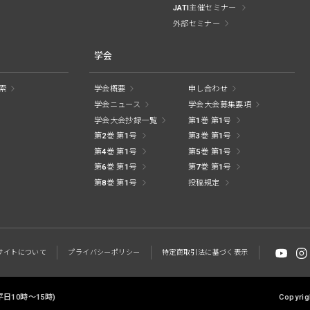
JATI主催セミナー
外部セミナー
学会
索
学会概要
申し合わせ
学会ニュース
学会大会募集要項
学会大会抄録一覧
第1巻 第1号
第2巻 第1号
第3巻 第1号
第4巻 第1号
第5巻 第1号
第6巻 第1号
第7巻 第1号
第8巻 第1号
投稿規定
サイトに
ついて
プライバシー
ポリシー
特定商取引法に
基づく表示
 (平日10時～15時)
Copyrig