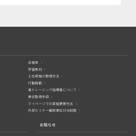
合格率
学習教材
上位資格の取得方法
行動規範
准トレーニング指導者について
単位取得手段
マイページでの資格更新方法
外部セミナー継続単位付与制度
お知らせ