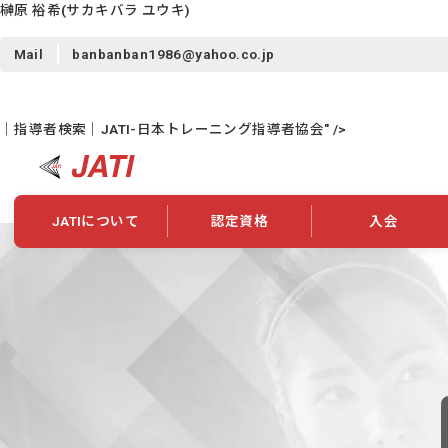
榊原 裕希
(サカキバラ ユウキ)
Mail
banbanban1986@yahoo.co.jp
｜指導者検索｜JATI-日本トレーニング指導者協会" />
JATIについて
認定資格
入会
JATIについて
資格について
学会概要
新規入会
JATI主催セミナー
ニュース一覧
養成校・養成機関紹介
全国トレーニング指導者検索
入会・継続関係
会員情報変更
養成校・養成機関対象試験
ワークショップ関係
理念・発足
認定資格の取得方法
学会概要
申し合わせ
組織・歴代理事
合格率
その他
事業
2026年認定試験実施要項
学会ニュース
スポンサー・賛
学習教材
表彰一覧
養成講習会
海外提携団体
上位資格の取得
登録商標
資格について
定款
行動規範
貸借対照表
奨学生制度
准トレーニング