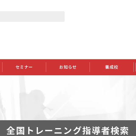
セミナー
お知らせ
養成校
学会大会
JATIの発行物
資格の更新
会員継続
外部セミナー
スポンサー・賛助会員ニュース
申請関連
指導者検索ご利用案内
認定資格および継続単位関係
養成校・養成機関関係
長
学会大会募集要項
学会大会抄録一覧
協会発行物一覧
資格の更新方法
助会員
資格有効期間・失効・猶予・延
方法
書類郵送による資格更新方法
指導者について
全国トレーニング指導者検索