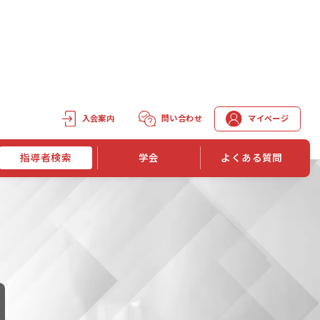
入会案内
問い合わせ
マイページ
指導者検索
学会
よくある質問
学会誌
学会誌「トレーニング指導」
機関誌一覧
単位取得手段
第1巻 第1号
長
第2巻 第1号
マイページでの資格更新方法
第3巻 第1号
第4巻 第1号
外部セミナー継続単位付与制度
第5巻 第1号
第6巻 第1号
第7巻 第1号
第8巻 第1号
投稿規定