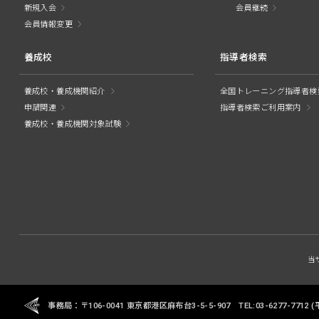
新規入会
会員継続
会員情報変更
養成校
指導者検索
養成校・養成機関紹介
全国トレーニング指導者検
申請関連
指導者検索ご利用案内
養成校・養成機関対象試験
当
事務局：〒106-0041 東京都港区麻布台3-5-5-907
TEL:03-6277-7712