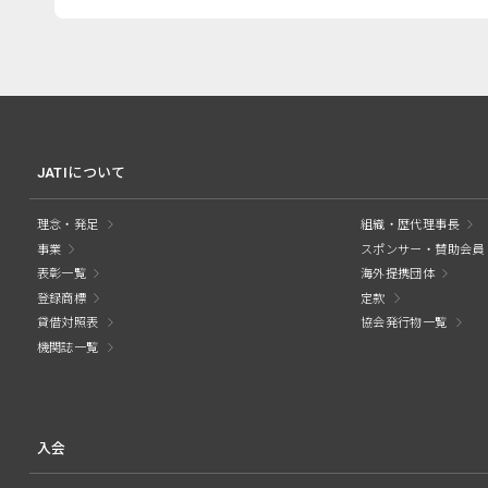
JATIについて
理念・発足
組織・歴代理事長
事業
スポンサー・賛助会員
表彰一覧
海外提携団体
登録商標
定款
貸借対照表
協会発行物一覧
機関誌一覧
入会