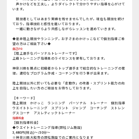
声かけなどを工夫し，よりダイレクトで分かりやすい指導を心がけて
います。
競技者としてはあまり実績を残せませんでしたが，現在も競技を続け
ており，指導技術と感性を磨いております。
一緒に動きながらより共感しながらレッスンを進めていきます。
◆是非陸上競技やランニング，お子さまのかけっこなどで個別指導ご希
望の方はご相談下さい◆
自己PR
【陸上選手なパーソナルトレーナーです】
上級トレーニング指導員のライセンスを保有しております。
神奈川県を拠点に初級者からトップ選手まで総合的なトレーニングの管
理，適切なプログラム作成・コーチングを行う事が出来ます。
陸上競技以外に於いても必要な「走動作」の改善・スプリント能力の向
上を目指したい方のご相談をお待ちしております。
【キーワード】
陸上競技 かけっこ ランニング パーソナル トレーナー 個別指導
ウエイトトレーニング スプリント ジャンプ コーチング ストレン
グスコーチ アスレティックトレーナー
指導料金
【個別指導料金】
◆ウエイトトレーニング指導(弊社ジム施設)
3,480円(税込)～/30分～
※神奈川県大和市の弊社施設でのご案内となります