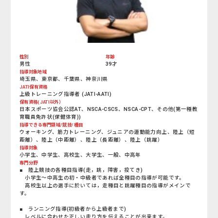
性別
年齢
男性
39才
指導対象地域
埼玉県、東京都、千葉県、神奈川県
JATI保有資格
上級トレーニング指導者 (JATI-AATI)
保有資格(JATI以外）
日本スポーツ協会公認AT、NSCA-CSCS、NSCA-CPT、その他(第一種教
育職員免許状(保健体育))
指導できる専門領域/競技/種目
ウォーキング、筋力トレーニング、ジュニアの運動能力向上、陸上（短
距離）、陸上（中距離）、陸上（長距離）、陸上（跳躍）
指導対象
小学生、中学生、高校生、大学生、一般、中高年
専門分野
■ 陸上競技の各種目指導(走，跳，障害，投てき)
小学生～中高生の初・中級者であれば全種目の指導が可能です。
高校生以上の選手に於いては，走種目と跳躍種目の指導がメインで
す。
■ ランニング指導(初級者から上級者まで)
レベルに合わせた正しい走り方を伝えることが出来ます。