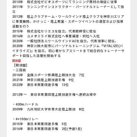
2010年 株式会社ゼビオスポーツにてランニング商材の販促に従事
2011年 ランニングインストラクター・パーソナルトレーナーとして独
立
2012年 陸上クラブチーム・ワールウインド陸上クラブを神奈川エリア
に事業展開。かけっこ・陸上教室・スポーツイベントの運営および指導
活動を行う
2015年 株式会社セリエスを設立。代表取締役に就任
2016年 ユメオミライ株式会社へ事業譲渡・同社へ入社
2020年 一般社団法人ワールウインドACを設立。代表理事に就任。
2020年 神奈川県大和市にパーソナルトレーニングジム『VITALIZE(バ
イタライズ)』を設立。初心者からアスリートまで総合的なトレーナーサ
ポート目指した活動を開始する
競技歴
【競技歴】
・三段跳
2016年 全国スポーツ祭典陸上競技大会 7位
2021年 神奈川県陸上競技選手権 9位
2022年 東日本実業団選手権 13位
2012年～ 東日本実業団陸上競技選手権へ連続出場中
・400mハードル
2009年 九州地区大学体育大会陸上競技 8位
・4×100mリレー
2015年 東日本実業団選手権 5位
2016年 東日本実業団選手権 2位(予選1走)