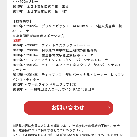
・4×400mリレー
2015年 全日本実業団選手権 出場
2017年 東日本実業団選手権 4位
【指導実績】
2017年～2022年 デフリンピック※ 4×400mリレー5位入賞選手 契
約トレーナー
※聴覚障碍者の国際スポーツ大会
指導歴
2006年～2008年 フィットネスクラブトレーナー
2007年～2009年 相模原市中学校陸上競技外部指導員
2008年～2010年 鹿屋体育大学陸上競技部トレーナー
2011年～ ランニングインストラクター/パーソナルトレーナー
2011年～2012年 セントラルフィットネスクラブ 契約パーソナルト
レーナー
2012年～2014年 ティップネス 契約パーソナルトレーナー・レッスン
インストラクター
2012年〜 ワールウインド陸上クラブ代表
2020年～ 一般社団法人ワールウインドAC 代表理事
お問い合わせ
※記載内容は会員本人による編集であり、当協会はその情報の正確性、安全
性、道徳性について保障するものではありません。
また、不正確な情報により利用者が被るいかなる損害に対しても一切の責任を