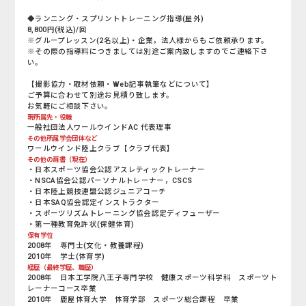
◆ランニング・スプリントトレーニング指導(屋外)
8,800円(税込)/回
※グループレッスン(2名以上)・企業，法人様からもご依頼承ります。
※その際の指導料につきましては別途ご案内致しますのでご連絡下さ
い。
【撮影協力・取材依頼・Web記事執筆などについて】
ご予算に合わせて別途お見積り致します。
お気軽にご相談下さい。
現所属先・役職
一般社団法人ワールウインドAC 代表理事
その他所属学会団体など
ワールウインド陸上クラブ【クラブ代表】
その他の肩書（現在）
・日本スポーツ協会公認アスレティックトレーナー
・NSCA協会公認パーソナルトレーナー，CSCS
・日本陸上競技連盟公認ジュニアコーチ
・日本SAQ協会認定インストラクター
・スポーツリズムトレーニング協会認定ディフューザー
・第一種教育免許状(保健体育)
保有学位
2008年 専門士(文化・教養課程)
2010年 学士(体育学)
経歴（最終学歴、職歴）
2008年 日本工学院八王子専門学校 健康スポーツ科学科 スポーツト
レーナーコース卒業
2010年 鹿屋体育大学 体育学部 スポーツ総合課程 卒業