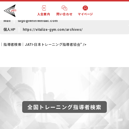
田子 政昌
(タゴ マサアキ)
電話
070-6672-3630
入会案内
問い合わせ
マイページ
Mail
tago@whirlwindac.com
個人HP
https://vitalize-gym.com/archives/
｜指導者検索｜JATI-日本トレーニング指導者協会" />
全国トレーニング指導者検索