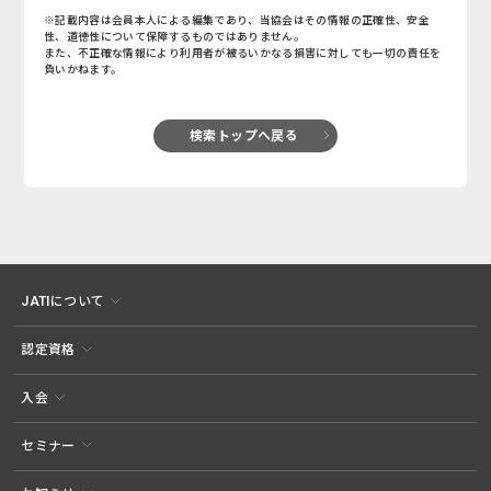
※記載内容は会員本人による編集であり、当協会はその情報の正確性、安全
性、道徳性について保障するものではありません。
また、不正確な情報により利用者が被るいかなる損害に対しても一切の責任を
負いかねます。
検索トップへ戻る
JATIについて
認定資格
入会
セミナー