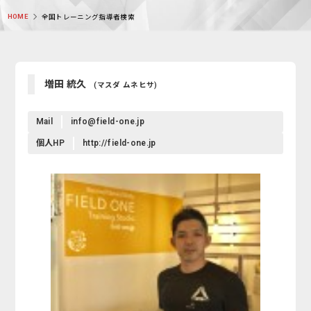
HOME
全国トレーニング指導者検索
増田 統久
(マスダ ムネヒサ)
Mail
info@field-one.jp
個人HP
http://field-one.jp