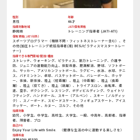
性別
年齢
男性
46才
指導対象地域
JATI保有資格
静岡県
トレーニング指導者 (JATI-ATI)
保有資格(JATI以外）
スポーツプログラマー（種類不問・フィットネストレーナー含む）、そ
の他(加圧トレーニング統括指導者(准) BESJピラティスマスタートレー
ナー)
指導できる専門領域/競技/種目
ストレッチ、ウォーキング、ピラティス、筋力トレーニング、介護予
防、ジュニアの運動能力向上、体型改善、肥満解消、野球、ソフトボー
ル、サッカー、アメリカンフットボール、ラグビー、水泳、水球、テニ
ス、バドミントン、卓球、バスケットボール、バレーボール、ホッケ
ー、体操、新体操、陸上（短距離）、陸上（中距離）、陸上（長距
離）、陸上（投てき）、陸上（跳躍）、トライアスロン、自転車、柔
道、空手、ボクシング、レスリング、ボディビルディング、ウェイトリ
フティング、ハンドボール、スキー（アルペン）、スキー（ノルディッ
ク）、スノーボード、スピードスケート、フィギュアスケート、アイス
ホッケー、ボート、カヌー、ゴルフ、その他
指導対象
幼児、小学生、中学生、高校生、大学生、一般、中高年、高齢者、指導
者、障害者、プロ
自己PR
Enjoy Your Life with Smile. 〈健康な生活の中に運動する楽しさを〉
指導料金
体験60分 ¥5500