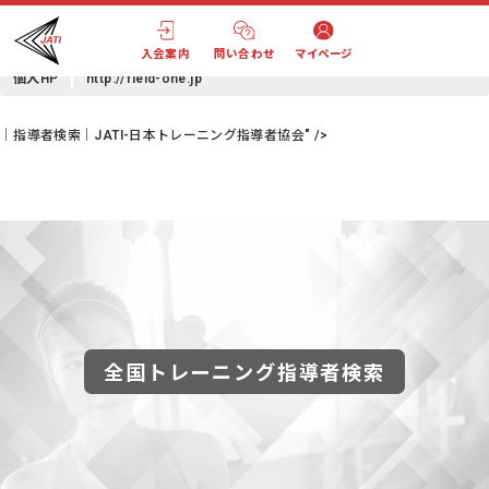
増田 統久
(マスダ ムネヒサ)
Mail
info@field-one.jp
入会案内
問い合わせ
マイページ
個人HP
http://field-one.jp
｜指導者検索｜JATI-日本トレーニング指導者協会" />
全国トレーニング指導者検索