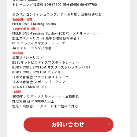
トレーニング指導料 30分¥4400 45分¥5950 60分¥7700
その他、コンディショニング、チーム対応、出張指導など
現所属先・役職
FIELD ONE-Training Studio-
その他の肩書（現在）
FIELD ONE-Training Studio- 代表パーソナルトレーナー
加圧スペシャリスト( 最年少准統括指導者 )
BESJピラティスマスタートレーナー
JATI トレーニング指導者
保有学位
加圧スペシャリスト
BESJマットピラティスマスタートレーナー
BODY CODE SYSTEM マスターストレッチレベル1
BODY CODE SYSTEM ボディキー
日本体育協会 ファットネストレーナー
日本体育協会 スポーツプログラマー
TRX-STC,SMSTB,RTC
指導歴
2005年よりパーソナルトレーナー活動開始
対応実績 延べ70000人以上
幼児～高齢者、アスリートまで幅広く対応
お問い合わせ