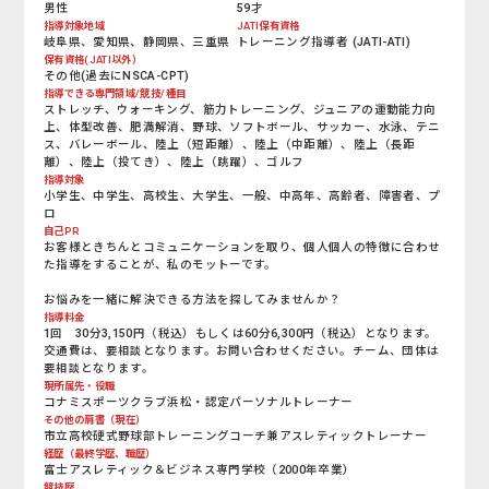
男性
59才
指導対象地域
JATI保有資格
岐阜県、愛知県、静岡県、三重県
トレーニング指導者 (JATI-ATI)
保有資格(JATI以外）
その他(過去にNSCA-CPT)
指導できる専門領域/競技/種目
ストレッチ、ウォーキング、筋力トレーニング、ジュニアの運動能力向
上、体型改善、肥満解消、野球、ソフトボール、サッカー、水泳、テニ
ス、バレーボール、陸上（短距離）、陸上（中距離）、陸上（長距
離）、陸上（投てき）、陸上（跳躍）、ゴルフ
指導対象
小学生、中学生、高校生、大学生、一般、中高年、高齢者、障害者、プ
ロ
自己PR
お客様ときちんとコミュニケーションを取り、個人個人の特徴に合わせ
た指導をすることが、私のモットーです。
お悩みを一緒に解決できる方法を探してみませんか？
指導料金
1回 30分3,150円（税込）もしくは60分6,300円（税込）となります。
交通費は、要相談となります。お問い合わせください。チーム、団体は
要相談となります。
現所属先・役職
コナミスポーツクラブ浜松・認定パーソナルトレーナー
その他の肩書（現在）
市立高校硬式野球部トレーニングコーチ兼アスレティックトレーナー
経歴（最終学歴、職歴）
富士アスレティック＆ビジネス専門学校（2000年卒業）
競技歴