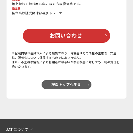
陸上競技：競技歴30年、現在も現役選手です。
指導歴
私立高校硬式野球部専属トレーナー
お問い合わせ
※記載内容は会員本人による編集であり、当協会はその情報の正確性、安全
性、道徳性について保障するものではありません。
また、不正確な情報により利用者が被るいかなる損害に対しても一切の責任を
負いかねます。
検索トップへ戻る
JATIについて