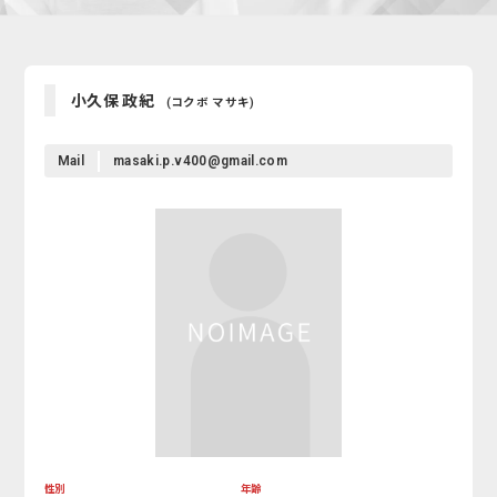
小久保 政紀
(コクボ マサキ)
Mail
masaki.p.v400@gmail.com
性別
年齢