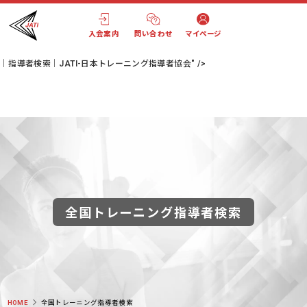
小久保 政紀
(コクボ マサキ)
Mail
masaki.p.v400@gmail.com
入会案内
問い合わせ
マイページ
｜指導者検索｜JATI-日本トレーニング指導者協会" />
全国トレーニング指導者検索
HOME
全国トレーニング指導者検索