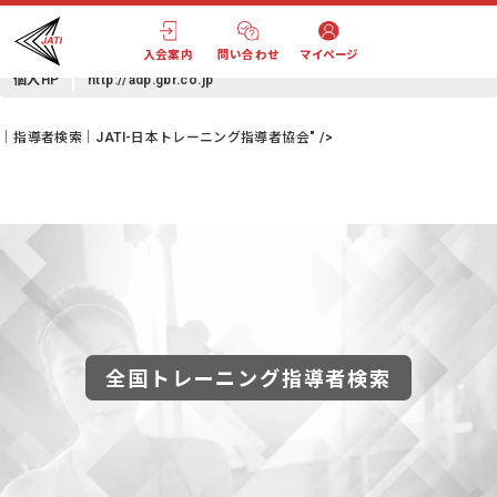
舟橋 立二
(フナバシ リュウジ)
Mail
ryujirasta@email.plala.or.jp
入会案内
問い合わせ
マイページ
個人HP
http://adp.gbr.co.jp
｜指導者検索｜JATI-日本トレーニング指導者協会" />
全国トレーニング指導者検索