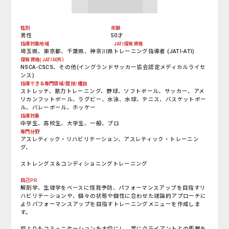
性別
年齢
男性
50才
指導対象地域
JATI保有資格
埼玉県、東京都、千葉県、神奈川県
トレーニング指導者 (JATI-ATI)
保有資格(JATI以外）
NSCA-CSCS、その他(イングランドサッカー協会認定メディカルライセ
ンス)
指導できる専門領域/競技/種目
ストレッチ、筋力トレーニング、野球、ソフトボール、サッカー、アメ
リカンフットボール、ラグビー、水泳、水球、テニス、バスケットボー
ル、バレーボール、ホッケー
指導対象
中学生、高校生、大学生、一般、プロ
専門分野
アスレティック・リハビリテーション、アスレティック・トレーニン
グ、
ストレングス＆コンディショニングトレーニング
自己PR
解剖学、生理学をベースに怪我予防、パフォーマンスアップを目指すリ
ハビリテーションや、個々の状態や個性に合わせた理論的アプローチに
よりパフォーマンスアップを目指すトレーニングメニューを作成しま
す。
何よりもコミュニケーションを大切にし、常にクライアントとの距離を