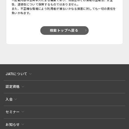
※記載内容は会員本人による編集であり、当協会はその情報の正確性、安全
性、道徳性について保障するものではありません。
また、不正確な情報により利用者が被るいかなる損害に対しても一切の責任を
負いかねます。
検索トップへ戻る
JATIについて
認定資格
入会
セミナー
お知らせ