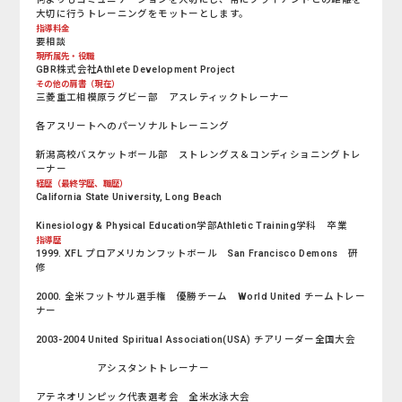
大切に行うトレーニングをモットーとします。
指導料金
要相談
現所属先・役職
GBR株式会社Athlete Development Project
その他の肩書（現在）
三菱重工相模原ラグビー部 アスレティックトレーナー
各アスリートへのパーソナルトレーニング
新潟高校バスケットボール部 ストレングス＆コンディショニングトレ
ーナー
経歴（最終学歴、職歴）
California State University, Long Beach
Kinesiology & Physical Education学部Athletic Training学科 卒業
指導歴
1999. XFL プロアメリカンフットボール San Francisco Demons 研
修
2000. 全米フットサル選手権 優勝チーム World United チームトレー
ナー
2003-2004 United Spiritual Association(USA) チアリーダー全国大会
アシスタントトレーナー
アテネオリンピック代表選考会 全米水泳大会